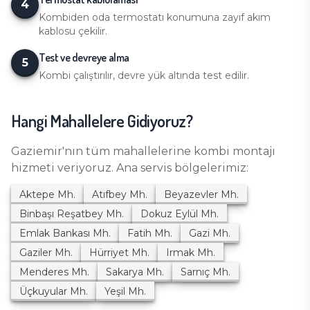
4
Kombiden oda termostatı konumuna zayıf akım
kablosu çekilir.
Test ve devreye alma
5
Kombi çalıştırılır, devre yük altında test edilir.
Hangi Mahallelere Gidiyoruz?
Gaziemir
'nın tüm mahallelerine
kombi montajı
hizmeti veriyoruz. Ana servis bölgelerimiz:
Aktepe
Mh.
Atıfbey
Mh.
Beyazevler
Mh.
Binbaşı Reşatbey
Mh.
Dokuz Eylül
Mh.
Emlak Bankası
Mh.
Fatih
Mh.
Gazi
Mh.
Gaziler
Mh.
Hürriyet
Mh.
Irmak
Mh.
Menderes
Mh.
Sakarya
Mh.
Sarnıç
Mh.
Üçkuyular
Mh.
Yeşil
Mh.