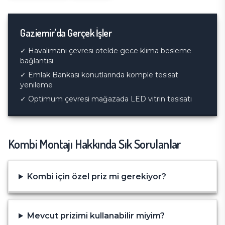
Gaziemir
'da Gerçek İşler
✓
Havalimanı çevresi otelde gece klima besleme
bağlantısı
✓
Emlak Bankası konutlarında komple tesisat
yenileme
✓
Optimum çevresi mağazada LED vitrin tesisatı
Kombi Montajı
Hakkında Sık Sorulanlar
Kombi için özel priz mi gerekiyor?
Mevcut prizimi kullanabilir miyim?