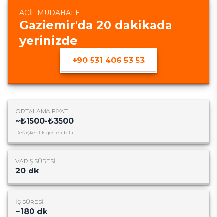
ACIL MÜDAHALE
Gaziemir
'da
20
dakikada
yerinizde
+90 531 406 53 53
ORTALAMA FIYAT
~
₺1500-₺3500
Değişkenlik gösterebilir
VARIŞ SÜRESI
20
dk
İŞ SÜRESI
~
180
dk