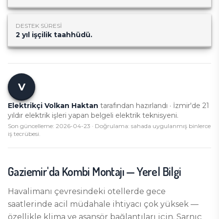
DESTEK SÜRESI
2 yıl işçilik taahhüdü.
V
Elektrikçi Volkan Haktan
tarafından hazırlandı · İzmir'de
21
yıldır elektrik işleri yapan belgeli elektrik teknisyeni.
Son güncelleme:
2026-04-23
· Doğrulama: sahada uygulanmış binlerce
iş tecrübesi.
Gaziemir
'da
Kombi Montajı
— Yerel Bilgi
Havalimanı çevresindeki otellerde gece
saatlerinde acil müdahale ihtiyacı çok yüksek —
özellikle klima ve asansör bağlantıları için. Sarnıç