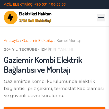
ACİL ELEKTRİKÇİ
+90 531 406 53 53
Anasayfa
›
Gaziemir
Elektrikçi
›
Kombi Montajı
20+ YIL TECRÜBE · İZMIR'IN TAMAMI
Gaziemir
Kombi Elektrik
Bağlantısı ve Montajı
Gaziemir'de
kombi kurulumunda elektrik
bağlantısı, priz çekimi, termostat kablolaması
ve güvenli devre kurulumu.