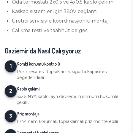
Oda termostatı 2x0.5 ve 4x0.5 kablo çekimi
Kaskad sistemler için 380V bağlantı
Üretici servisiyle koordinasyonlu montaj
Çalışma testi ve taahhüt belgesi
Gaziemir
'da Nasıl Çalışıyoruz
Kombi konumu kontrolü
1
Priz mesafesi, topraklama, sigorta kapasitesi
değerlendirilir.
Kablo çekimi
2
3x2.5 NYA kablo, ayrı devrede, minimum bükümle
çekilir.
Priz montajı
3
IP44 nem korumalı, topraklamalı priz monte edilir.
Termostat kablolaması