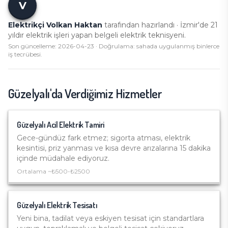
V
Elektrikçi Volkan Haktan
tarafından hazırlandı · İzmir'de
21
yıldır elektrik işleri yapan belgeli elektrik teknisyeni.
Son güncelleme:
2026-04-23
· Doğrulama: sahada uygulanmış binlerce
iş tecrübesi.
Güzelyalı
'da Verdiğimiz Hizmetler
Güzelyalı
Acil Elektrik Tamiri
Gece-gündüz fark etmez; sigorta atması, elektrik
kesintisi, priz yanması ve kısa devre arızalarına 15 dakika
içinde müdahale ediyoruz.
Ortalama ~
₺500-₺2500
Güzelyalı
Elektrik Tesisatı
Yeni bina, tadilat veya eskiyen tesisat için standartlara