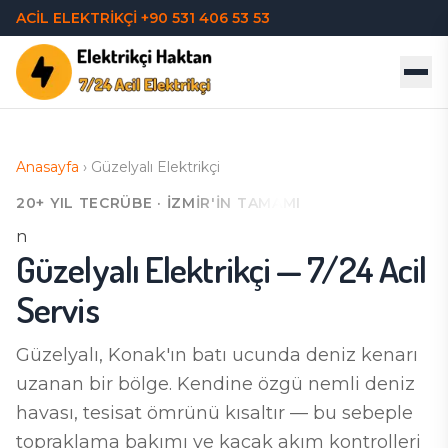
ACİL ELEKTRİKÇİ
+90 531 406 53 53
Anasayfa
›
Güzelyalı
Elektrikçi
20+ YIL TECRÜBE · İZMIR'IN TAMAMI
n
Güzelyalı
Elektrikçi — 7/24 Acil
Servis
Güzelyalı, Konak'ın batı ucunda deniz kenarı
uzanan bir bölge. Kendine özgü nemli deniz
havası, tesisat ömrünü kısaltır — bu sebeple
topraklama bakımı ve kaçak akım kontrolleri