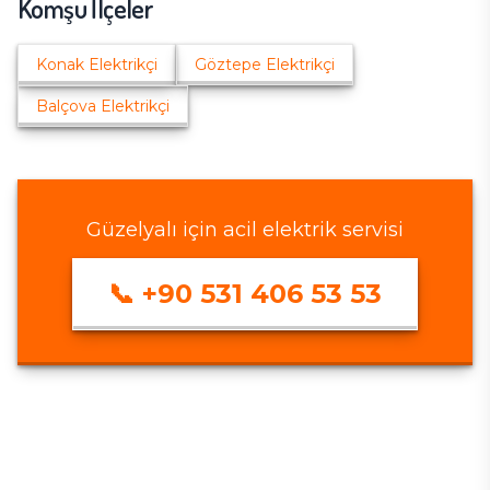
Komşu İlçeler
Konak
Elektrikçi
Göztepe
Elektrikçi
Balçova
Elektrikçi
Güzelyalı
için acil elektrik servisi
📞
+90 531 406 53 53