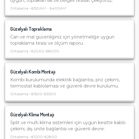
uygun, topraklamalı ve belgeli tesisat çekiyoruz.
Ortalama ~
₺150/m² - ₺400/m²
Güzelyalı
Topraklama
Can ve mal güvenliğiniz için yönetmeliğe uygun
topraklama tesisi ve ölçüm raporu.
Ortalama ~
₺2000-₺8000
Güzelyalı
Kombi Montajı
Kombi kurulumunda elektrik bağlantısı, priz çekimi,
termostat kablolaması ve güvenli devre kurulumu.
Ortalama ~
₺1500-₺3500
Güzelyalı
Klima Montajı
Split ve multi klima sistemleri için uygun kesitte kablo
çekimi, dış ünite bağlantısı ve güvenli devre.
Ortalama ~
₺1200-₺2800