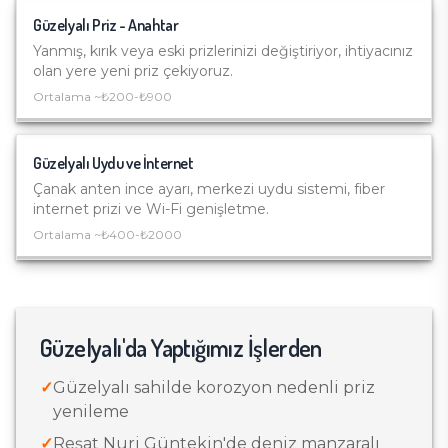
Güzelyalı
Priz - Anahtar
Yanmış, kırık veya eski prizlerinizi değiştiriyor, ihtiyacınız
olan yere yeni priz çekiyoruz.
Ortalama ~
₺200-₺900
Güzelyalı
Uydu ve İnternet
Çanak anten ince ayarı, merkezi uydu sistemi, fiber
internet prizi ve Wi-Fi genişletme.
Ortalama ~
₺400-₺2000
Güzelyalı
'da Yaptığımız İşlerden
✓
Güzelyalı sahilde korozyon nedenli priz
yenileme
✓
Reşat Nuri Güntekin'de deniz manzaralı