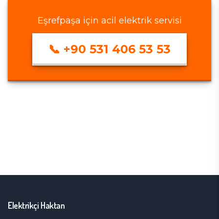
Eşrefpaşa
için acil elektrik servisi
📞
+90 531 406 53 53
Elektrikçi Haktan