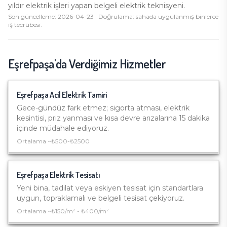
yıldır elektrik işleri yapan belgeli elektrik teknisyeni.
Son güncelleme:
2026-04-23
· Doğrulama: sahada uygulanmış binlerce
iş tecrübesi.
Eşrefpaşa
'da Verdiğimiz Hizmetler
Eşrefpaşa
Acil Elektrik Tamiri
Gece-gündüz fark etmez; sigorta atması, elektrik
kesintisi, priz yanması ve kısa devre arızalarına 15 dakika
içinde müdahale ediyoruz.
Ortalama ~
₺500-₺2500
Eşrefpaşa
Elektrik Tesisatı
Yeni bina, tadilat veya eskiyen tesisat için standartlara
uygun, topraklamalı ve belgeli tesisat çekiyoruz.
Ortalama ~
₺150/m² - ₺400/m²