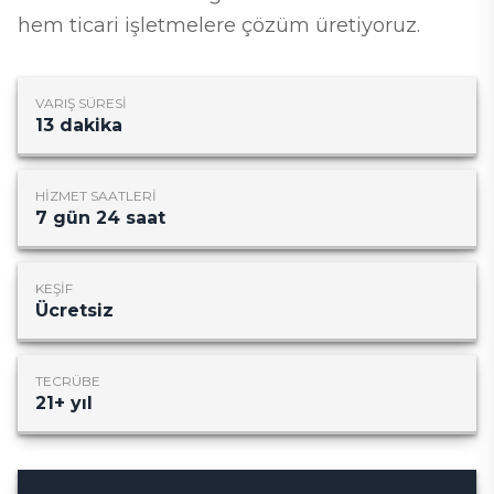
hem ticari işletmelere çözüm üretiyoruz.
VARIŞ SÜRESI
13
dakika
HIZMET SAATLERI
7 gün 24 saat
KEŞIF
Ücretsiz
TECRÜBE
21
+ yıl