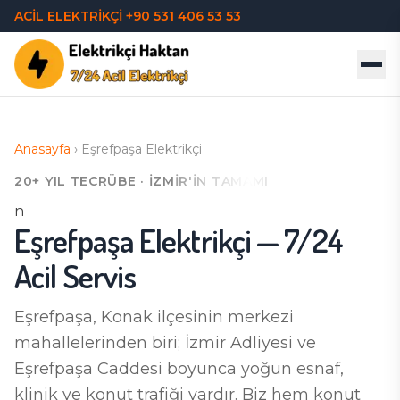
ACİL ELEKTRİKÇİ
+90 531 406 53 53
Anasayfa
›
Eşrefpaşa
Elektrikçi
20+ YIL TECRÜBE · İZMIR'IN TAMAMI
n
Eşrefpaşa
Elektrikçi — 7/24
Acil Servis
Eşrefpaşa, Konak ilçesinin merkezi
mahallelerinden biri; İzmir Adliyesi ve
Eşrefpaşa Caddesi boyunca yoğun esnaf,
klinik ve konut trafiği vardır. Biz hem konut