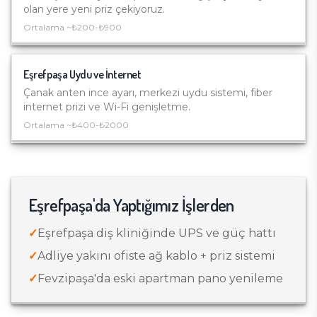
olan yere yeni priz çekiyoruz.
Ortalama ~
₺200-₺900
Eşrefpaşa
Uydu ve İnternet
Çanak anten ince ayarı, merkezi uydu sistemi, fiber
internet prizi ve Wi-Fi genişletme.
Ortalama ~
₺400-₺2000
Eşrefpaşa
'da Yaptığımız İşlerden
✓
Eşrefpaşa diş kliniğinde UPS ve güç hattı
✓
Adliye yakını ofiste ağ kablo + priz sistemi
✓
Fevzipaşa'da eski apartman pano yenileme