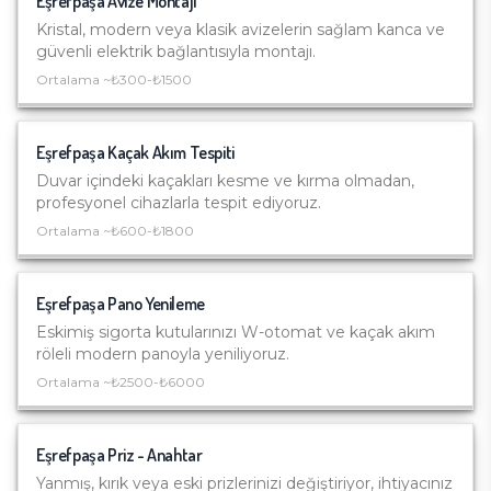
Eşrefpaşa
Avize Montajı
Kristal, modern veya klasik avizelerin sağlam kanca ve
güvenli elektrik bağlantısıyla montajı.
Ortalama ~
₺300-₺1500
Eşrefpaşa
Kaçak Akım Tespiti
Duvar içindeki kaçakları kesme ve kırma olmadan,
profesyonel cihazlarla tespit ediyoruz.
Ortalama ~
₺600-₺1800
Eşrefpaşa
Pano Yenileme
Eskimiş sigorta kutularınızı W-otomat ve kaçak akım
röleli modern panoyla yeniliyoruz.
Ortalama ~
₺2500-₺6000
Eşrefpaşa
Priz - Anahtar
Yanmış, kırık veya eski prizlerinizi değiştiriyor, ihtiyacınız