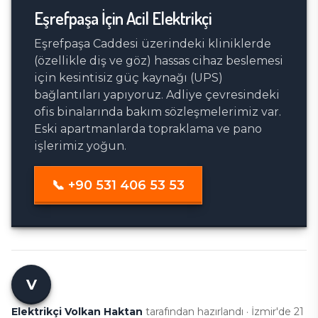
Eşrefpaşa
İçin Acil Elektrikçi
Eşrefpaşa Caddesi üzerindeki kliniklerde
(özellikle diş ve göz) hassas cihaz beslemesi
için kesintisiz güç kaynağı (UPS)
bağlantıları yapıyoruz. Adliye çevresindeki
ofis binalarında bakım sözleşmelerimiz var.
Eski apartmanlarda topraklama ve pano
işlerimiz yoğun.
📞
+90 531 406 53 53
V
Elektrikçi Volkan Haktan
tarafından hazırlandı · İzmir'de
21