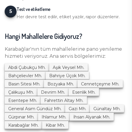
Test ve etiketleme
5
Her devre test edilir, etiket yazılır, rapor düzenlenir.
Hangi Mahallelere Gidiyoruz?
Karabağlar
'nın tüm mahallelerine
pano yenileme
hizmeti veriyoruz. Ana servis bölgelerimiz:
Abdi Çubukçu
Mh.
Aşık Veysel
Mh.
Bahçelievler
Mh.
Bahriye Üçok
Mh.
Basın Sitesi
Mh.
Bozyaka
Mh.
Cennetçeşme
Mh.
Çalıkuşu
Mh.
Devrim
Mh.
Esenlik
Mh.
Esentepe
Mh.
Fahrettin Altay
Mh.
General Asım Gündüz
Mh.
Gazi
Mh.
Günaltay
Mh.
Gürpınar
Mh.
Ihlamur
Mh.
İhsan Alyanak
Mh.
Karabağlar
Mh.
Kibar
Mh.