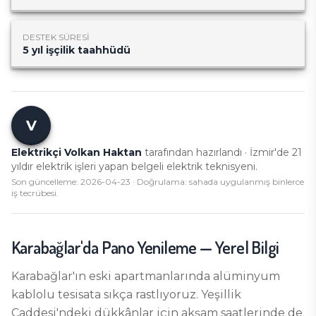
DESTEK SÜRESI
5 yıl işçilik taahhüdü
V
Elektrikçi Volkan Haktan
tarafından hazırlandı · İzmir'de
21
yıldır elektrik işleri yapan belgeli elektrik teknisyeni.
Son güncelleme:
2026-04-23
· Doğrulama: sahada uygulanmış binlerce
iş tecrübesi.
Karabağlar
'da
Pano Yenileme
— Yerel Bilgi
Karabağlar'ın eski apartmanlarında alüminyum
kablolu tesisata sıkça rastlıyoruz. Yeşillik
Caddesi'ndeki dükkânlar için akşam saatlerinde de