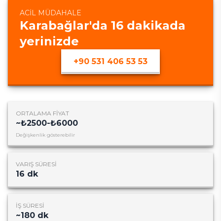
ACIL MÜDAHALE
Karabağlar
'da
16
dakikada
yerinizde
+90 531 406 53 53
ORTALAMA FIYAT
~
₺2500-₺6000
Değişkenlik gösterebilir
VARIŞ SÜRESI
16
dk
İŞ SÜRESI
~
180
dk