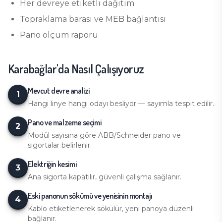
Her devreye etiketli dağıtım
Topraklama barası ve MEB bağlantısı
Pano ölçüm raporu
Karabağlar
'da Nasıl Çalışıyoruz
Mevcut devre analizi
1
Hangi linye hangi odayı besliyor — sayımla tespit edilir.
Pano ve malzeme seçimi
2
Modül sayısına göre ABB/Schneider pano ve
sigortalar belirlenir.
Elektriğin kesimi
3
Ana sigorta kapatılır, güvenli çalışma sağlanır.
Eski panonun sökümü ve yenisinin montajı
4
Kablo etiketlenerek sökülür, yeni panoya düzenli
bağlanır.