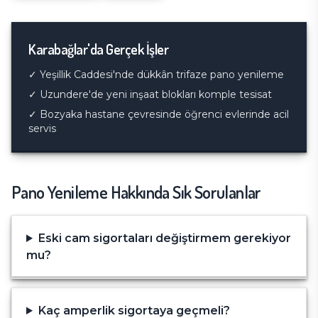
Karabağlar
'da Gerçek İşler
✓
Yeşillik Caddesi'nde dükkân trifaze pano yenileme
✓
Uzundere'de yeni inşaat blokları komple tesisat
✓
Bozyaka hastane çevresinde öğrenci evlerinde acil
servis
Pano Yenileme
Hakkında Sık Sorulanlar
Eski cam sigortaları değiştirmem gerekiyor
mu?
Kaç amperlik sigortaya geçmeli?