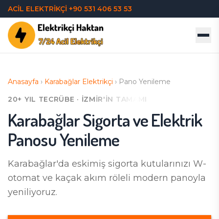
ACİL ELEKTRİKÇİ
+90 531 406 53 53
Anasayfa
›
Karabağlar
Elektrikçi
›
Pano Yenileme
20+ YIL TECRÜBE · İZMIR'IN TAMAMI
Karabağlar
Sigorta ve Elektrik
Panosu Yenileme
Karabağlar'da
eskimiş sigorta kutularınızı W-
otomat ve kaçak akım röleli modern panoyla
yeniliyoruz.