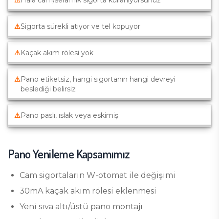
⚠
Hâlâ cam/seramik sigorta kullanıyorsunuz
⚠
Sigorta sürekli atıyor ve tel kopuyor
⚠
Kaçak akım rölesi yok
⚠
Pano etiketsiz, hangi sigortanın hangi devreyi
beslediği belirsiz
⚠
Pano paslı, ıslak veya eskimiş
Pano Yenileme
Kapsamımız
Cam sigortaların W-otomat ile değişimi
30mA kaçak akım rölesi eklenmesi
Yeni sıva altı/üstü pano montajı