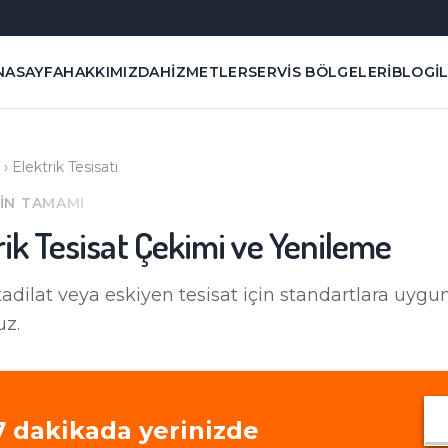
NASAYFA
HAKKIMIZDA
HIZMETLER
SERVIS BÖLGELERI
BLOG
İ
›
Elektrik Tesisatı
'IN TAMAMI
rik Tesisat Çekimi ve Yenileme
tadilat veya eskiyen tesisat için standartlara uygu
uz.
7
dakikada yerinizde