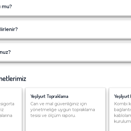
u mu?
lirlenir?
unuz?
metlerimiz
Yeşilyurt
Topraklama
Yeşilyurt
sigorta
Can ve mal güvenliğiniz için
Kombi k
riz
yönetmeliğe uygun topraklama
bağlantı
alarına
tesisi ve ölçüm raporu.
kablolam
kurulum