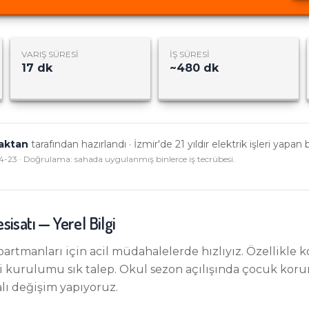
VARIŞ SÜRESI
İŞ SÜRESI
17
dk
~
480
dk
Haktan
tarafından hazırlandı · İzmir'de
21
yıldır elektrik işleri yapan 
4-23
· Doğrulama: sahada uygulanmış binlerce iş tecrübesi.
esisatı
— Yerel Bilgi
apartmanları için acil müdahalelerde hızlıyız. Özellikle
 kurulumu sık talep. Okul sezon açılışında çocuk koruma
ı değişim yapıyoruz.