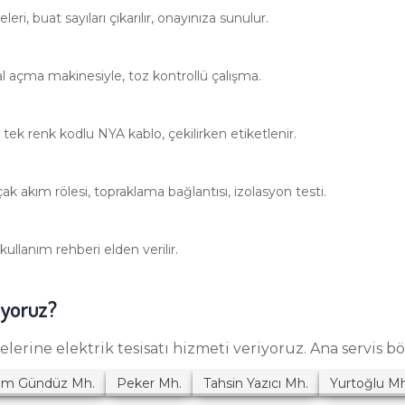
leri, buat sayıları çıkarılır, onayınıza sunulur.
 açma makinesiyle, toz kontrollü çalışma.
ek renk kodlu NYA kablo, çekilirken etiketlenir.
 akım rölesi, topraklama bağlantısı, izolasyon testi.
ullanım rehberi elden verilir.
iyoruz?
lelerine
elektrik tesisatı
hizmeti veriyoruz. Ana servis bö
sım Gündüz
Mh.
Peker
Mh.
Tahsin Yazıcı
Mh.
Yurtoğlu
Mh