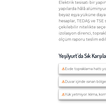
Elektrik tesisatı bir yap
yapılarda hâlâ alüminyum
beyaz eşya yüküne dayanm
hesaplar, TEDAŞ ve TSE s
çekilebilir nitelikte seç
izolasyon direnci, toprakl
ölçüm raporu teslim edili
Yeşilyurt
'da Sık Karşıla
⚠
Evde topraklama hattı yo
⚠
Duvar içinde ısınan bölge
⚠
Yük yetmiyor: klima, komb