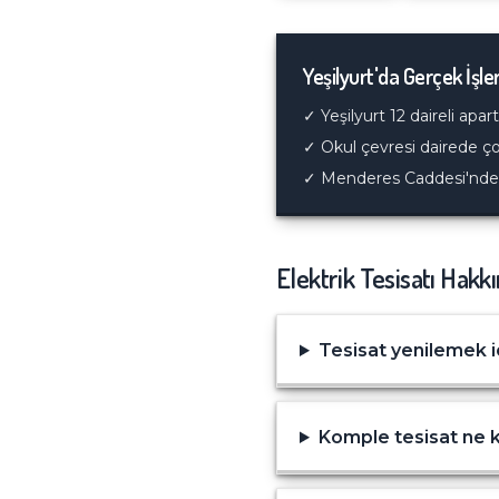
Yeşilyurt
'da Gerçek İşle
✓
Yeşilyurt 12 daireli ap
✓
Okul çevresi dairede ç
✓
Menderes Caddesi'nde d
Elektrik Tesisatı
Hakkın
Tesisat yenilemek i
Komple tesisat ne 