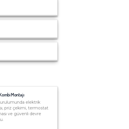
Kombi Montajı
urulumunda elektrik
sı, priz çekimi, termostat
ası ve güvenli devre
u.