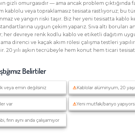
ının gizli omurgasıdır — ama ancak problem çıktığında fa
 kablolu veya topraklamasız tesisata rastlıyoruz; bu t
az ve yangın riski taşır. Biz her yeni tesisatta kablo 
tandartlarına uygun çekim yaparız. Sıva altı boruları a
er; her devreye renk kodlu kablo ve etiketli dağıtım uygu
ama direnci ve kaçak akım rölesi çalışma testleri yapılır 
r. 20 yılı aşkın tecrübeyle hem konut hem ticari tesisat 
ştığımız Belirtiler
k veya emin değilsiniz
⚠
Kablolar alüminyum, 20 yaş
ler var
⚠
Yeni mutfak/banyo yapıyor
i, fırın aynı anda çalışamıyor