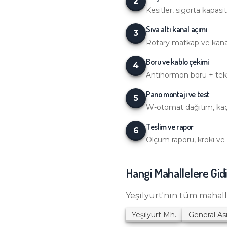
2
Kesitler, sigorta kapasite
Sıva altı kanal açımı
3
Rotary matkap ve kanal
Boru ve kablo çekimi
4
Antihormon boru + tek t
Pano montajı ve test
5
W-otomat dağıtım, kaçak
Teslim ve rapor
6
Ölçüm raporu, kroki ve k
Hangi Mahallelere Gid
Yeşilyurt
'nın tüm mahal
Yeşilyurt
Mh.
General A