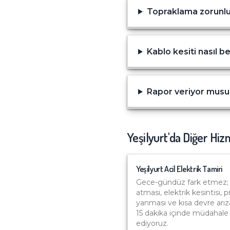
Topraklama zorunl
Kablo kesiti nasıl be
Rapor veriyor mus
Yeşilyurt
'da Diğer Hiz
Yeşilyurt
Acil Elektrik Tamiri
Gece-gündüz fark etmez; 
atması, elektrik kesintisi, p
yanması ve kısa devre arız
15 dakika içinde müdahale
ediyoruz.