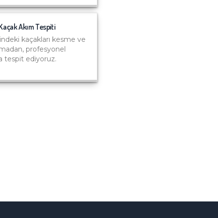
Kaçak Akım Tespiti
indeki kaçakları kesme ve
lmadan, profesyonel
la tespit ediyoruz.