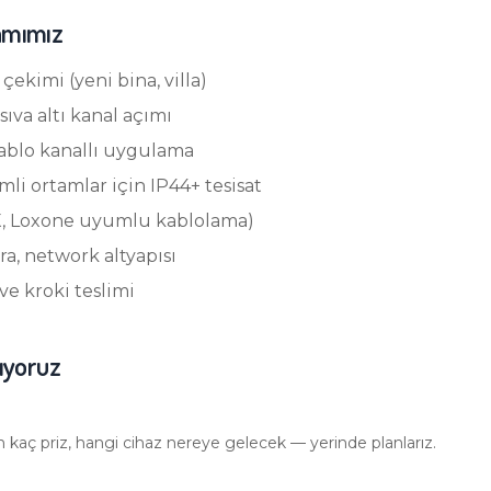
amımız
çekimi (yeni bina, villa)
sıva altı kanal açımı
kablo kanallı uygulama
li ortamlar için IP44+ tesisat
KNX, Loxone uyumlu kablolama)
ra, network altyapısı
ve kroki teslimi
şıyoruz
in kaç priz, hangi cihaz nereye gelecek — yerinde planlarız.