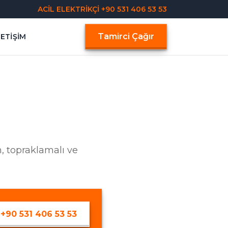
ACİL ELEKTRİKÇİ
+90 531 406 53 53
Tamirci Çağır
LETIŞIM
n, topraklamalı ve
+90 531 406 53 53