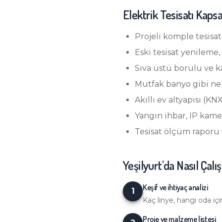
Elektrik Tesisatı
Kaps
Projeli komple tesisat 
Eski tesisat yenileme, 
Sıva üstü borulu ve 
Mutfak banyo gibi nem
Akıllı ev altyapısı (
Yangın ihbar, IP kame
Tesisat ölçüm raporu 
Yeşilyurt
'da Nasıl Çalı
Keşif ve ihtiyaç analizi
1
Kaç linye, hangi oda iç
Proje ve malzeme listesi