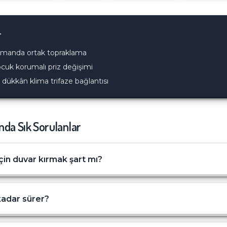
r
artmanda ortak topraklama
ocuk korumalı priz değişimi
ükkân klima trifaze bağlantısı
da Sık Sorulanlar
çin duvar kırmak şart mı?
kadar sürer?