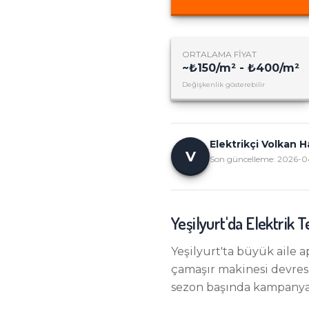
ORTALAMA FIYAT
~
₺150/m² - ₺400/m²
Değişkenlik gösterebilir
Elektrikçi Volkan 
V
Son güncelleme:
2026-0
Yeşilyurt
'da
Elektrik T
Yeşilyurt'ta büyük aile 
çamaşır makinesi devresi
sezon başında kampanyal