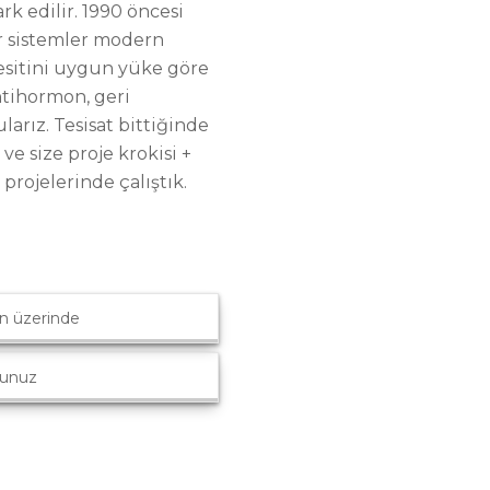
rk edilir. 1990 öncesi
ür sistemler modern
kesitini uygun yüke göre
ntihormon, geri
larız. Tesisat bittiğinde
ve size proje krokisi +
projelerinde çalıştık.
ın üzerinde
sunuz