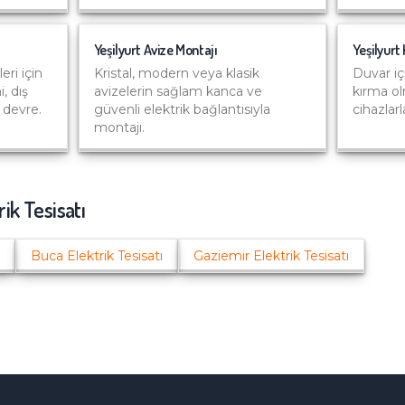
Yeşilyurt
Avize Montajı
Yeşilyurt
eri için
Kristal, modern veya klasik
Duvar iç
, dış
avizelerin sağlam kanca ve
kırma o
 devre.
güvenli elektrik bağlantısıyla
cihazlar
montajı.
rik Tesisatı
Buca
Elektrik Tesisatı
Gaziemir
Elektrik Tesisatı