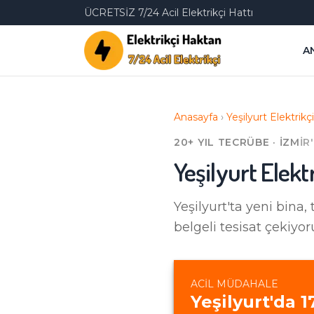
ÜCRETSİZ 7/24 Acil Elektrikçi Hattı
A
Anasayfa
›
Yeşilyurt
Elektrikçi
20+ YIL TECRÜBE · İZMIR
Yeşilyurt
Elekt
Yeşilyurt'ta
yeni bina, 
belgeli tesisat çekiyor
ACIL MÜDAHALE
Yeşilyurt
'da
1