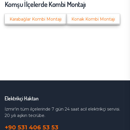
Komşu İlçelerde
Kombi Montajı
Karabağlar
Kombi Montajı
Konak
Kombi Montajı
Elektrikçi Haktan
İzmir'in tüm ilçelerinde 7 gün 24 saat acil elektrikçi servisi.
20 yılı aşkın tecrübe.
+90 531 406 53 53