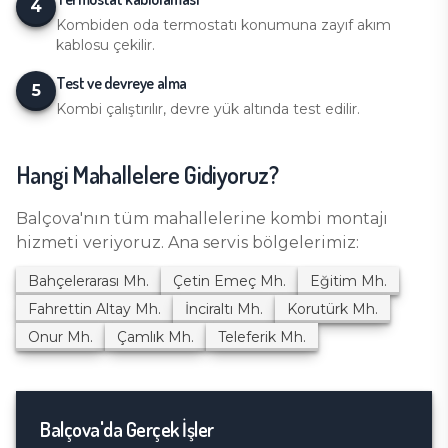
4
Kombiden oda termostatı konumuna zayıf akım
kablosu çekilir.
Test ve devreye alma
5
Kombi çalıştırılır, devre yük altında test edilir.
Hangi Mahallelere Gidiyoruz?
Balçova
'nın tüm mahallelerine
kombi montajı
hizmeti veriyoruz. Ana servis bölgelerimiz:
Bahçelerarası
Mh.
Çetin Emeç
Mh.
Eğitim
Mh.
Fahrettin Altay
Mh.
İnciraltı
Mh.
Korutürk
Mh.
Onur
Mh.
Çamlık
Mh.
Teleferik
Mh.
Balçova
'da Gerçek İşler