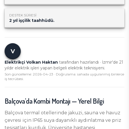
DESTEK SÜRESI
2 yıl işçilik taahhüdü.
V
Elektrikçi Volkan Haktan
tarafından hazırlandı · İzmir'de
21
yıldır elektrik işleri yapan belgeli elektrik teknisyeni.
Son güncelleme:
2026-04-23
· Doğrulama: sahada uygulanmış binlerce
iş tecrübesi.
Balçova
'da
Kombi Montajı
— Yerel Bilgi
Balçova termal otellerinde jakuzi, sauna ve havuz
çevresi için IP65 suya dayanıklı aydınlatma ve priz
tesisatları kurduk. Üniversite hastanesi