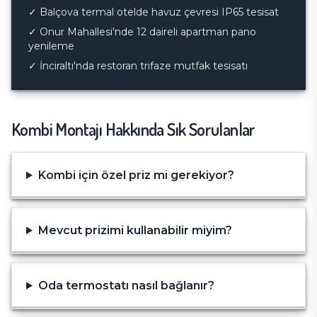
✓
Balçova termal otelde havuz çevresi IP65 tesisat
✓
Onur Mahallesi'nde 12 daireli apartman pano
yenileme
✓
İnciraltı'nda restoran trifaze mutfak tesisatı
Kombi Montajı
Hakkında Sık Sorulanlar
Kombi için özel priz mi gerekiyor?
Mevcut prizimi kullanabilir miyim?
Oda termostatı nasıl bağlanır?