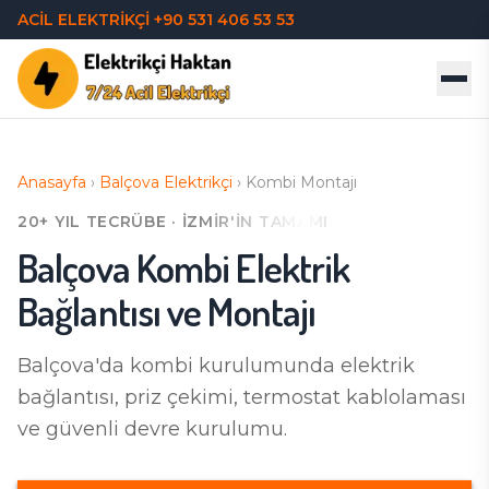
ACİL ELEKTRİKÇİ
+90 531 406 53 53
Anasayfa
›
Balçova
Elektrikçi
›
Kombi Montajı
20+ YIL TECRÜBE · İZMIR'IN TAMAMI
Balçova
Kombi Elektrik
Bağlantısı ve Montajı
Balçova'da
kombi kurulumunda elektrik
bağlantısı, priz çekimi, termostat kablolaması
ve güvenli devre kurulumu.