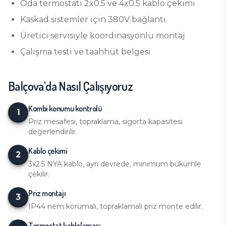
Oda termostatı 2x0.5 ve 4x0.5 kablo çekimi
Kaskad sistemler için 380V bağlantı
Üretici servisiyle koordinasyonlu montaj
Çalışma testi ve taahhüt belgesi
Balçova
'da Nasıl Çalışıyoruz
Kombi konumu kontrolü
1
Priz mesafesi, topraklama, sigorta kapasitesi
değerlendirilir.
Kablo çekimi
2
3x2.5 NYA kablo, ayrı devrede, minimum bükümle
çekilir.
Priz montajı
3
IP44 nem korumalı, topraklamalı priz monte edilir.
Termostat kablolaması