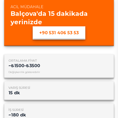
ACIL MÜDAHALE
Balçova
'da
15
dakikada
yerinizde
+90 531 406 53 53
ORTALAMA FIYAT
~
₺1500-₺3500
Değişkenlik gösterebilir
VARIŞ SÜRESI
15
dk
İŞ SÜRESI
~
180
dk