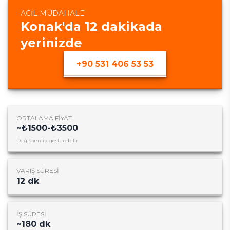
ACIL MÜDAHALE
Konak
'da
12
dakikada
yerinizde
+90 531 406 53 53
ORTALAMA FIYAT
~
₺1500-₺3500
Değişkenlik gösterebilir
VARIŞ SÜRESI
12
dk
İŞ SÜRESI
~
180
dk