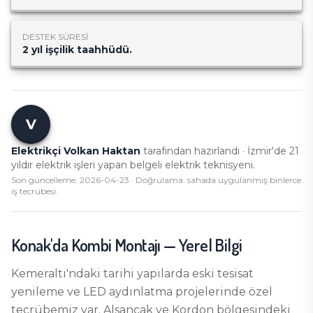
DESTEK SÜRESI
2 yıl işçilik taahhüdü.
V
Elektrikçi Volkan Haktan
tarafından hazırlandı · İzmir'de
21
yıldır elektrik işleri yapan belgeli elektrik teknisyeni.
Son güncelleme:
2026-04-23
· Doğrulama: sahada uygulanmış binlerce
iş tecrübesi.
Konak
'da
Kombi Montajı
— Yerel Bilgi
Kemeraltı'ndaki tarihi yapılarda eski tesisat
yenileme ve LED aydınlatma projelerinde özel
tecrübemiz var. Alsancak ve Kordon bölgesindeki