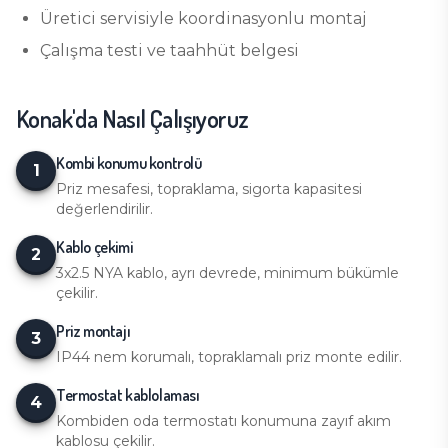
Üretici servisiyle koordinasyonlu montaj
Çalışma testi ve taahhüt belgesi
Konak
'da Nasıl Çalışıyoruz
Kombi konumu kontrolü
1
Priz mesafesi, topraklama, sigorta kapasitesi
değerlendirilir.
Kablo çekimi
2
3x2.5 NYA kablo, ayrı devrede, minimum bükümle
çekilir.
Priz montajı
3
IP44 nem korumalı, topraklamalı priz monte edilir.
Termostat kablolaması
4
Kombiden oda termostatı konumuna zayıf akım
kablosu çekilir.