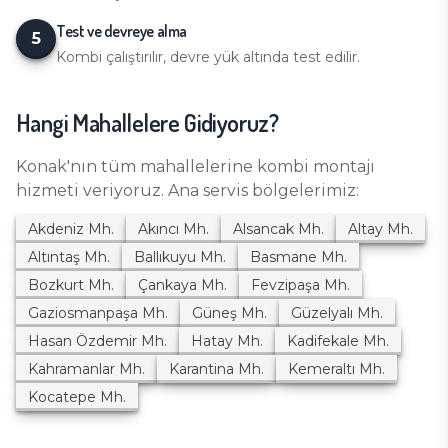
Test ve devreye alma
5
Kombi çalıştırılır, devre yük altında test edilir.
Hangi Mahallelere Gidiyoruz?
Konak
'nın tüm mahallelerine
kombi montajı
hizmeti veriyoruz. Ana servis bölgelerimiz:
Akdeniz
Mh.
Akıncı
Mh.
Alsancak
Mh.
Altay
Mh.
Altıntaş
Mh.
Ballıkuyu
Mh.
Basmane
Mh.
Bozkurt
Mh.
Çankaya
Mh.
Fevzipaşa
Mh.
Gaziosmanpaşa
Mh.
Güneş
Mh.
Güzelyalı
Mh.
Hasan Özdemir
Mh.
Hatay
Mh.
Kadifekale
Mh.
Kahramanlar
Mh.
Karantina
Mh.
Kemeraltı
Mh.
Kocatepe
Mh.