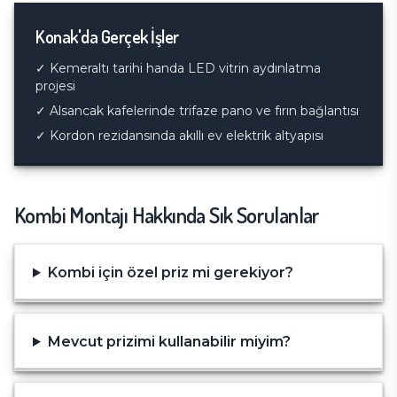
Konak
'da Gerçek İşler
✓
Kemeraltı tarihi handa LED vitrin aydınlatma
projesi
✓
Alsancak kafelerinde trifaze pano ve fırın bağlantısı
✓
Kordon rezidansında akıllı ev elektrik altyapısı
Kombi Montajı
Hakkında Sık Sorulanlar
Kombi için özel priz mi gerekiyor?
Mevcut prizimi kullanabilir miyim?