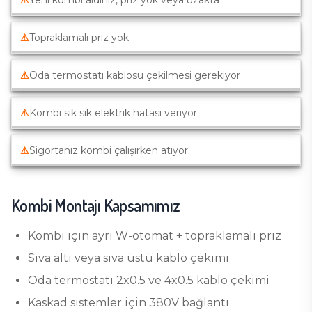
⚠
Yeni kombi aldınız, priz yok veya uzakta
⚠
Topraklamalı priz yok
⚠
Oda termostatı kablosu çekilmesi gerekiyor
⚠
Kombi sık sık elektrik hatası veriyor
⚠
Sigortanız kombi çalışırken atıyor
Kombi Montajı
Kapsamımız
Kombi için ayrı W-otomat + topraklamalı priz
Sıva altı veya sıva üstü kablo çekimi
Oda termostatı 2x0.5 ve 4x0.5 kablo çekimi
Kaskad sistemler için 380V bağlantı