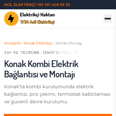
ACİL ELEKTRİKÇİ
+90 531 406 53 53
Anasayfa
›
Konak
Elektrikçi
›
Kombi Montajı
20+ YIL TECRÜBE · İZMIR'IN TAMAMI
Konak
Kombi Elektrik
Bağlantısı ve Montajı
Konak'ta
kombi kurulumunda elektrik
bağlantısı, priz çekimi, termostat kablolaması
ve güvenli devre kurulumu.