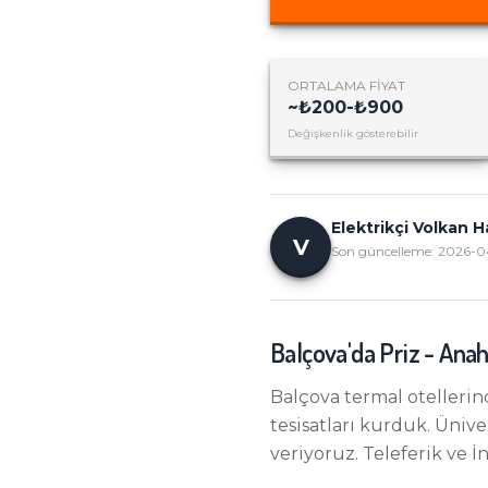
ORTALAMA FIYAT
~
₺200-₺900
Değişkenlik gösterebilir
Elektrikçi Volkan 
V
Son güncelleme:
2026-0
Balçova
'da
Priz - Anah
Balçova termal otellerin
tesisatları kurduk. Ünive
veriyoruz. Teleferik ve İ