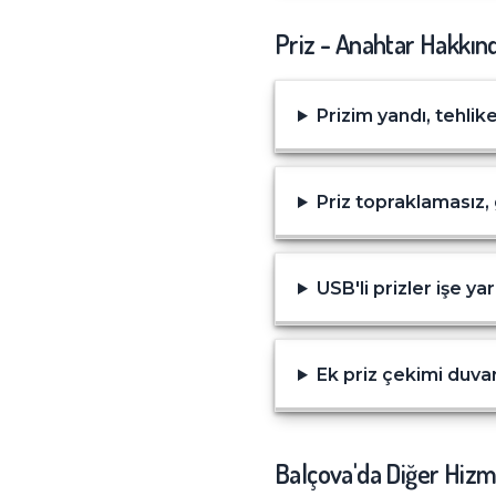
Priz - Anahtar
Hakkınd
Prizim yandı, tehlike
Priz topraklamasız,
USB'li prizler işe ya
Ek priz çekimi duva
Balçova
'da Diğer Hizm