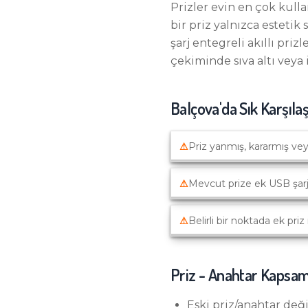
Prizler evin en çok kull
bir priz yalnızca estetik
şarj entegreli akıllı priz
çekiminde sıva altı veya 
Balçova
'da Sık Karşıla
⚠
Priz yanmış, kararmış vey
⚠
Mevcut prize ek USB şarj
⚠
Belirli bir noktada ek priz 
Priz - Anahtar
Kapsam
Eski priz/anahtar değ