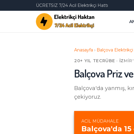
ÜCRETSİZ 7/24 Acil Elektrikçi Hattı
A
Anasayfa
›
Balçova
Elektrikçi
20+ YIL TECRÜBE · İZMIR
Balçova
Priz v
Balçova'da
yanmış, kır
çekiyoruz.
ACIL MÜDAHALE
Balçova
'da
15