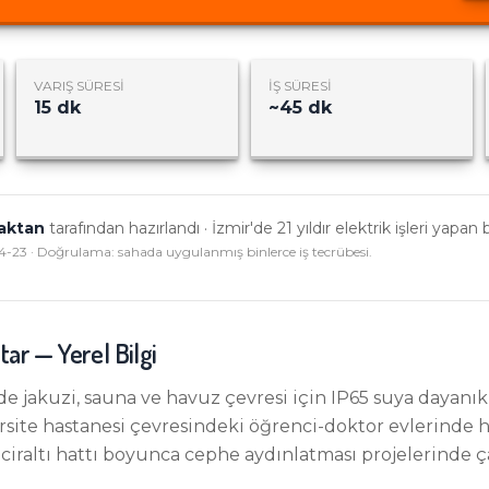
VARIŞ SÜRESI
İŞ SÜRESI
15
dk
~
45
dk
Haktan
tarafından hazırlandı · İzmir'de
21
yıldır elektrik işleri yapan 
4-23
· Doğrulama: sahada uygulanmış binlerce iş tecrübesi.
tar
— Yerel Bilgi
de jakuzi, sauna ve havuz çevresi için IP65 suya dayanık
rsite hastanesi çevresindeki öğrenci-doktor evlerinde ha
nciraltı hattı boyunca cephe aydınlatması projelerinde ç