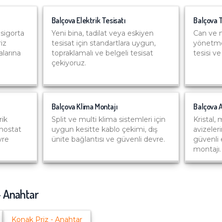
Balçova
Elektrik Tesisatı
Balçova
sigorta
Yeni bina, tadilat veya eskiyen
Can ve m
riz
tesisat için standartlara uygun,
yönetme
alarına
topraklamalı ve belgeli tesisat
tesisi v
çekiyoruz.
Balçova
Klima Montajı
Balçova
A
ik
Split ve multi klima sistemleri için
Kristal,
rmostat
uygun kesitte kablo çekimi, dış
avizeler
vre
ünite bağlantısı ve güvenli devre.
güvenli 
montajı.
- Anahtar
Konak
Priz - Anahtar