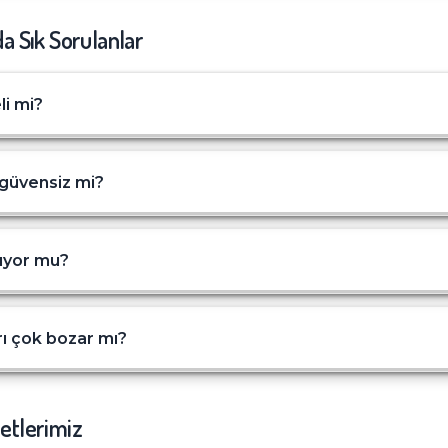
a Sık Sorulanlar
li mi?
 güvensiz mi?
rıyor mu?
rı çok bozar mı?
etlerimiz