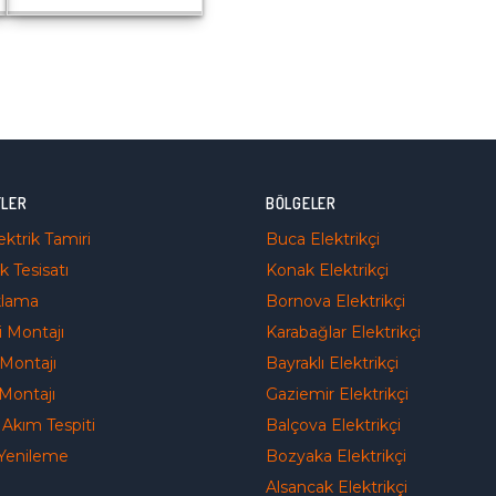
TLER
BÖLGELER
lektrik Tamiri
Buca
Elektrikçi
k Tesisatı
Konak
Elektrikçi
klama
Bornova
Elektrikçi
 Montajı
Karabağlar
Elektrikçi
Montajı
Bayraklı
Elektrikçi
Montajı
Gaziemir
Elektrikçi
Akım Tespiti
Balçova
Elektrikçi
Yenileme
Bozyaka
Elektrikçi
Alsancak
Elektrikçi