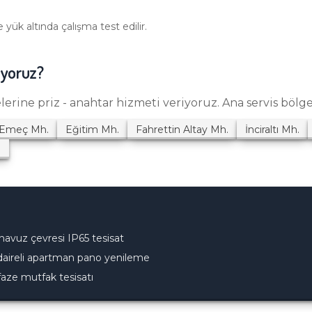
 yük altında çalışma test edilir.
iyoruz?
elerine
priz - anahtar
hizmeti veriyoruz. Ana servis bölge
 Emeç
Mh.
Eğitim
Mh.
Fahrettin Altay
Mh.
İnciraltı
Mh.
.
havuz çevresi IP65 tesisat
daireli apartman pano yenileme
ifaze mutfak tesisatı