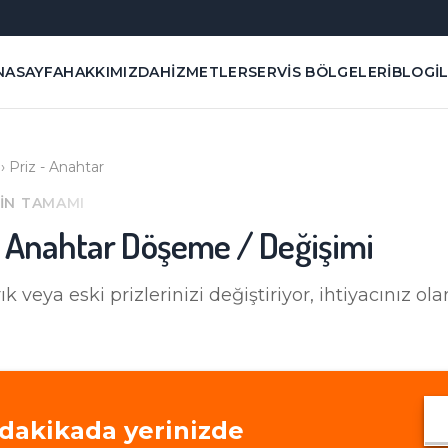
NASAYFA
HAKKIMIZDA
HIZMETLER
SERVIS BÖLGELERI
BLOG
İ
›
Priz - Anahtar
'IN TAMAMI
e Anahtar Döşeme / Değişimi
ık veya eski prizlerinizi değiştiriyor, ihtiyacınız ol
dakikada yerinizde