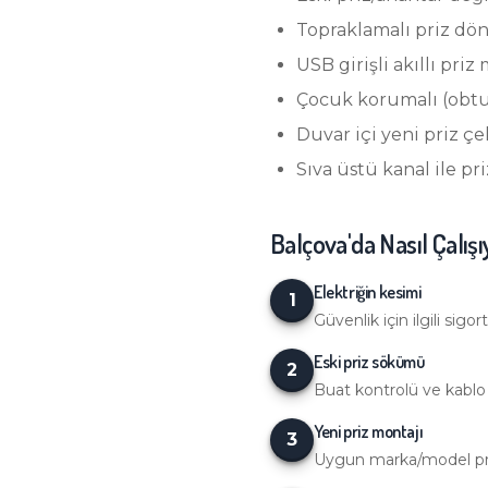
Topraklamalı priz d
USB girişli akıllı priz
Çocuk korumalı (obtu
Duvar içi yeni priz ç
Sıva üstü kanal ile pr
Balçova
'da Nasıl Çalış
Elektriğin kesimi
1
Güvenlik için ilgili sigorta
Eski priz sökümü
2
Buat kontrolü ve kablo
Yeni priz montajı
3
Uygun marka/model priz 