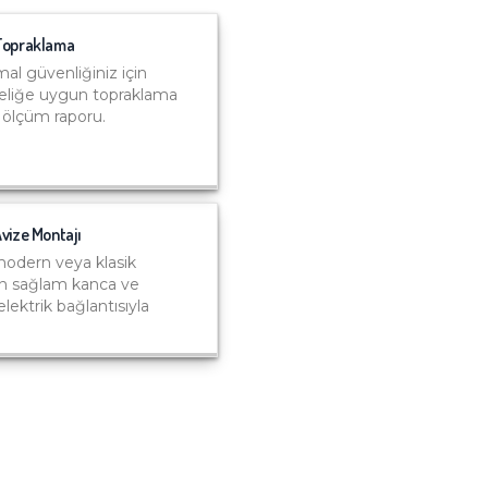
Topraklama
al güvenliğiniz için
liğe uygun topraklama
e ölçüm raporu.
vize Montajı
 modern veya klasik
in sağlam kanca ve
elektrik bağlantısıyla