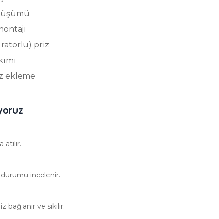
önüşümü
 montajı
ratörlü) priz
ekimi
iz ekleme
ıyoruz
 atılır.
 durumu incelenir.
bağlanır ve sıkılır.