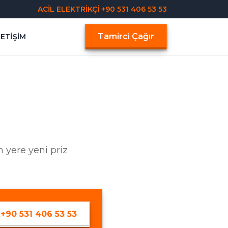
ACİL ELEKTRİKÇİ
+90 531 406 53 53
Tamirci Çağır
LETIŞIM
an yere yeni priz
+90 531 406 53 53