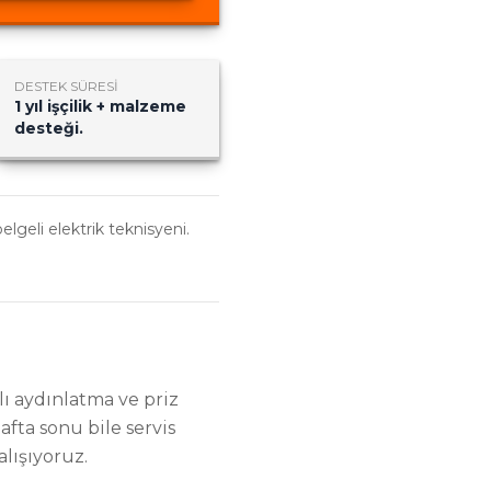
DESTEK SÜRESI
1 yıl işçilik + malzeme
desteği.
belgeli elektrik teknisyeni.
lı aydınlatma ve priz
fta sonu bile servis
alışıyoruz.