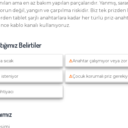
anılan ama en az bakım yapılan parçalarıdır. Yanmış, sar
 sorun değil, yangın ve çarpılma riskidir. Biz tek prizd
lerden tablet şarjlı anahtarlara kadar her türlü priz-anaht
ince kablo kanalı kullanıyoruz.
ştığımız Belirtiler
a sıcak
⚠
Anahtar çalışmıyor veya zor 
 isteniyor
⚠
Çocuk korumalı priz gerekiy
ihtiyacı
ımız
işimi