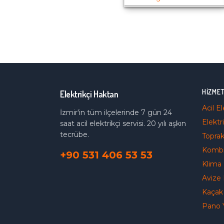
HIZME
Elektrikçi Haktan
Acil E
İzmir'in tüm ilçelerinde 7 gün 24
Elektri
saat acil elektrikçi servisi. 20 yılı aşkın
tecrübe.
Topra
Kombi
+90 531 406 53 53
Klima 
Avize 
Kaçak 
Pano 