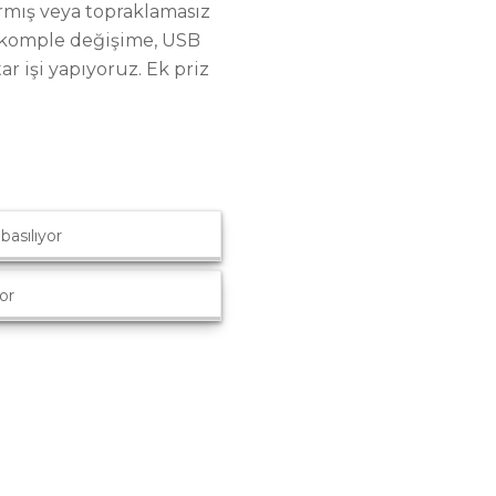
armış veya topraklamasız
en komple değişime, USB
ar işi yapıyoruz. Ek priz
basılıyor
or