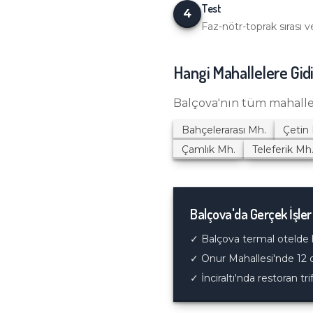
Test
4
Faz-nötr-toprak sırası ve
Hangi Mahallelere Gid
Balçova
'nın tüm mahall
Bahçelerarası
Mh.
Çetin
Çamlık
Mh.
Teleferik
Mh
Balçova
'da Gerçek İşler
✓
Balçova termal otelde 
✓
Onur Mahallesi'nde 12 
✓
İnciraltı'nda restoran tr