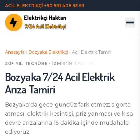
ACİL ELEKTRİKÇİ
+90 531 406 53 53
Anasayfa
›
Bozyaka
Elektrikçi
›
Acil Elektrik Tamiri
20+ YIL TECRÜBE · İZMIR'IN TAMAMI
Bozyaka
7/24 Acil Elektrik
Arıza Tamiri
Bozyaka'da
gece-gündüz fark etmez; sigorta
atması, elektrik kesintisi, priz yanması ve kısa
devre arızalarına 15 dakika içinde müdahale
ediyoruz.