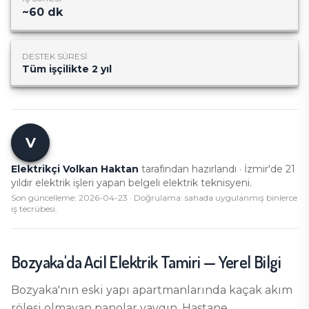
~
60
dk
DESTEK SÜRESI
Tüm işçilikte 2 yıl
V
Elektrikçi Volkan Haktan
tarafından hazırlandı · İzmir'de
21
yıldır elektrik işleri yapan belgeli elektrik teknisyeni.
Son güncelleme:
2026-04-23
· Doğrulama: sahada uygulanmış binlerce
iş tecrübesi.
Bozyaka
'da
Acil Elektrik Tamiri
— Yerel Bilgi
Bozyaka'nın eski yapı apartmanlarında kaçak akım
rölesi olmayan panolar yaygın. Hastane