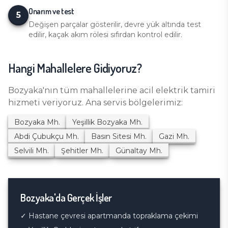
Onarım ve test
5
Değişen parçalar gösterilir, devre yük altında test
edilir, kaçak akım rölesi sıfırdan kontrol edilir.
Hangi Mahallelere Gidiyoruz?
Bozyaka
'nın tüm mahallelerine
acil elektrik tamiri
hizmeti veriyoruz. Ana servis bölgelerimiz:
Bozyaka
Mh.
Yeşillik Bozyaka
Mh.
Abdi Çubukçu
Mh.
Basın Sitesi
Mh.
Gazi
Mh.
Selvili
Mh.
Şehitler
Mh.
Günaltay
Mh.
Bozyaka
'da Gerçek İşler
✓
Hastane çevresi apartmanda topraklama çekimi