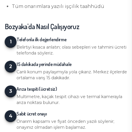
Tüm onarımlara yazılı işçilik taahhüdü
Bozyaka
'da Nasıl Çalışıyoruz
Telefonla ilk değerlendirme
1
Belirtiyi kısaca anlatın; olası sebepleri ve tahmini ücreti
telefonda söyleriz.
15 dakikada yerinde müdahale
2
Canlı konum paylaşımıyla yola çıkarız. Merkez ilçelerde
ortalama varış 15 dakikadır.
Arıza tespiti (ücretsiz)
3
Multimetre, kaçak tespit cihazı ve termal kamerayla
arıza noktası bulunur.
Sabit ücret onayı
4
Onarım kapsamı ve fiyat önceden yazılı söylenir;
onayınız olmadan işlem başlamaz.