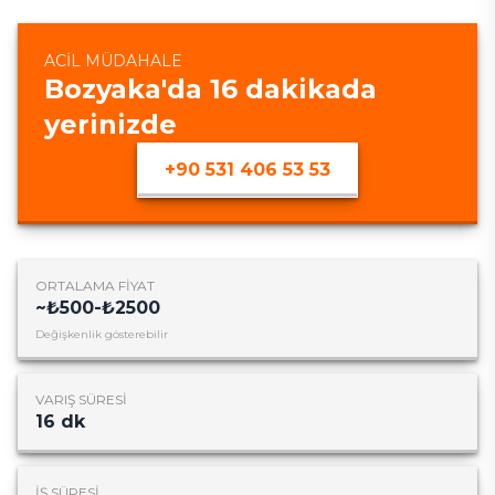
ACIL MÜDAHALE
Bozyaka
'da
16
dakikada
yerinizde
+90 531 406 53 53
ORTALAMA FIYAT
~
₺500-₺2500
Değişkenlik gösterebilir
VARIŞ SÜRESI
16
dk
İŞ SÜRESI