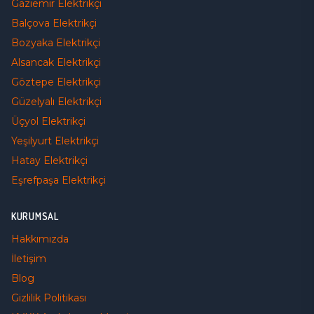
Gaziemir
Elektrikçi
Balçova
Elektrikçi
Bozyaka
Elektrikçi
Alsancak
Elektrikçi
Göztepe
Elektrikçi
Güzelyalı
Elektrikçi
Üçyol
Elektrikçi
Yeşilyurt
Elektrikçi
Hatay
Elektrikçi
Eşrefpaşa
Elektrikçi
KURUMSAL
Hakkımızda
İletişim
Blog
Gizlilik Politikası