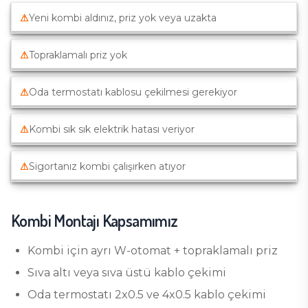
⚠
Yeni kombi aldınız, priz yok veya uzakta
⚠
Topraklamalı priz yok
⚠
Oda termostatı kablosu çekilmesi gerekiyor
⚠
Kombi sık sık elektrik hatası veriyor
⚠
Sigortanız kombi çalışırken atıyor
Kombi Montajı
Kapsamımız
Kombi için ayrı W-otomat + topraklamalı priz
Sıva altı veya sıva üstü kablo çekimi
Oda termostatı 2x0.5 ve 4x0.5 kablo çekimi