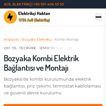
ACİL ELEKTRİKÇİ
+90 531 406 53 53
Anasayfa
›
Bozyaka
Elektrikçi
›
Kombi Montajı
20+ YIL TECRÜBE · İZMIR'IN TAMAMI
Bozyaka
Kombi Elektrik
Bağlantısı ve Montajı
Bozyaka'da
kombi kurulumunda elektrik
bağlantısı, priz çekimi, termostat kablolaması
ve güvenli devre kurulumu.