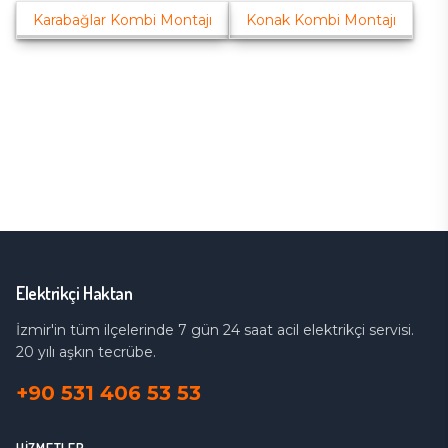
Karabağlar
Kombi Montajı
Konak
Kombi Montajı
Elektrikçi Haktan
İzmir'in tüm ilçelerinde 7 gün 24 saat acil elektrikçi servisi.
20 yılı aşkın tecrübe.
+90 531 406 53 53