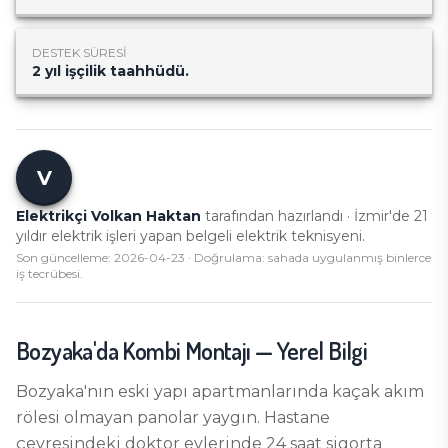
DESTEK SÜRESI
2 yıl işçilik taahhüdü.
V
Elektrikçi Volkan Haktan
tarafından hazırlandı · İzmir'de
21
yıldır elektrik işleri yapan belgeli elektrik teknisyeni.
Son güncelleme:
2026-04-23
· Doğrulama: sahada uygulanmış binlerce
iş tecrübesi.
Bozyaka
'da
Kombi Montajı
— Yerel Bilgi
Bozyaka'nın eski yapı apartmanlarında kaçak akım
rölesi olmayan panolar yaygın. Hastane
çevresindeki doktor evlerinde 24 saat sigorta