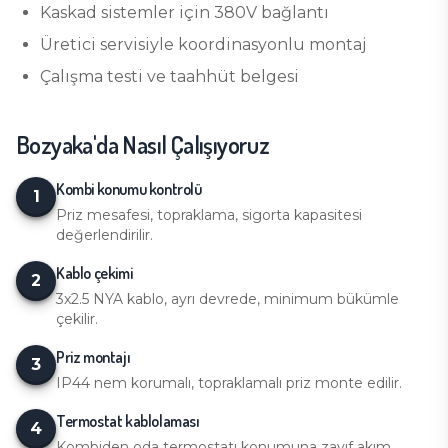
Kaskad sistemler için 380V bağlantı
Üretici servisiyle koordinasyonlu montaj
Çalışma testi ve taahhüt belgesi
Bozyaka
'da Nasıl Çalışıyoruz
Kombi konumu kontrolü
1
Priz mesafesi, topraklama, sigorta kapasitesi
değerlendirilir.
Kablo çekimi
2
3x2.5 NYA kablo, ayrı devrede, minimum bükümle
çekilir.
Priz montajı
3
IP44 nem korumalı, topraklamalı priz monte edilir.
Termostat kablolaması
4
Kombiden oda termostatı konumuna zayıf akım