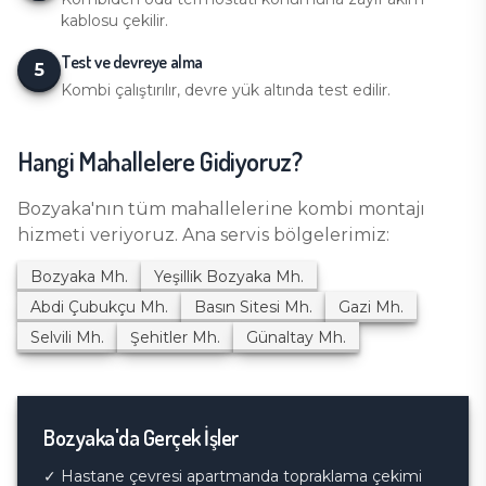
kablosu çekilir.
Test ve devreye alma
5
Kombi çalıştırılır, devre yük altında test edilir.
Hangi Mahallelere Gidiyoruz?
Bozyaka
'nın tüm mahallelerine
kombi montajı
hizmeti veriyoruz. Ana servis bölgelerimiz:
Bozyaka
Mh.
Yeşillik Bozyaka
Mh.
Abdi Çubukçu
Mh.
Basın Sitesi
Mh.
Gazi
Mh.
Selvili
Mh.
Şehitler
Mh.
Günaltay
Mh.
Bozyaka
'da Gerçek İşler
✓
Hastane çevresi apartmanda topraklama çekimi