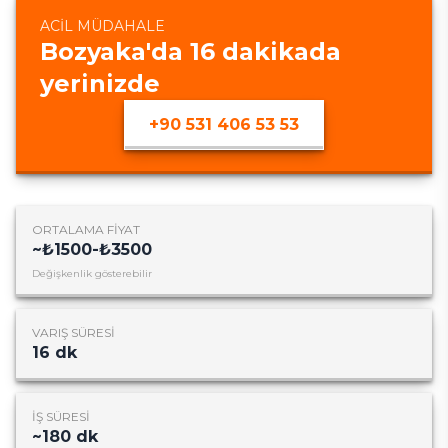
ACIL MÜDAHALE
Bozyaka
'da
16
dakikada
yerinizde
+90 531 406 53 53
ORTALAMA FIYAT
~
₺1500-₺3500
Değişkenlik gösterebilir
VARIŞ SÜRESI
16
dk
İŞ SÜRESI
~
180
dk