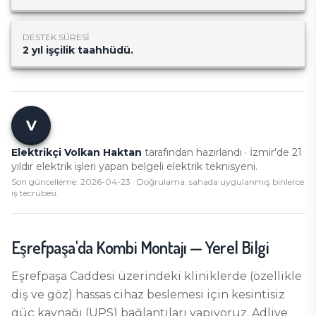
DESTEK SÜRESI
2 yıl işçilik taahhüdü.
V
Elektrikçi Volkan Haktan
tarafından hazırlandı · İzmir'de
21
yıldır elektrik işleri yapan belgeli elektrik teknisyeni.
Son güncelleme:
2026-04-23
· Doğrulama: sahada uygulanmış binlerce
iş tecrübesi.
Eşrefpaşa
'da
Kombi Montajı
— Yerel Bilgi
Eşrefpaşa Caddesi üzerindeki kliniklerde (özellikle
diş ve göz) hassas cihaz beslemesi için kesintisiz
güç kaynağı (UPS) bağlantıları yapıyoruz. Adliye