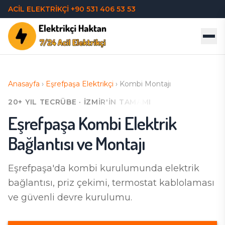
ACİL ELEKTRİKÇİ
+90 531 406 53 53
Anasayfa
›
Eşrefpaşa
Elektrikçi
›
Kombi Montajı
20+ YIL TECRÜBE · İZMIR'IN TAMAMI
Eşrefpaşa
Kombi Elektrik
Bağlantısı ve Montajı
Eşrefpaşa'da
kombi kurulumunda elektrik
bağlantısı, priz çekimi, termostat kablolaması
ve güvenli devre kurulumu.