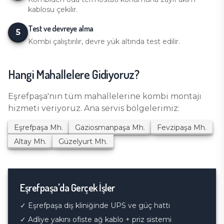
kablosu çekilir.
Test ve devreye alma
5
Kombi çalıştırılır, devre yük altında test edilir.
Hangi Mahallelere Gidiyoruz?
Eşrefpaşa
'nın tüm mahallelerine
kombi montajı
hizmeti veriyoruz. Ana servis bölgelerimiz:
Eşrefpaşa
Mh.
Gaziosmanpaşa
Mh.
Fevzipaşa
Mh.
Altay
Mh.
Güzelyurt
Mh.
Eşrefpaşa
'da Gerçek İşler
✓
Eşrefpaşa diş kliniğinde UPS ve güç hattı
✓
Adliye yakını ofiste ağ kablo + priz sistemi