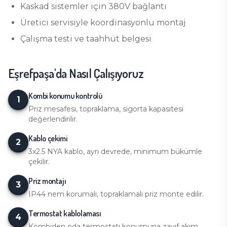
Kaskad sistemler için 380V bağlantı
Üretici servisiyle koordinasyonlu montaj
Çalışma testi ve taahhüt belgesi
Eşrefpaşa
'da Nasıl Çalışıyoruz
Kombi konumu kontrolü
1
Priz mesafesi, topraklama, sigorta kapasitesi
değerlendirilir.
Kablo çekimi
2
3x2.5 NYA kablo, ayrı devrede, minimum bükümle
çekilir.
Priz montajı
3
IP44 nem korumalı, topraklamalı priz monte edilir.
Termostat kablolaması
4
Kombiden oda termostatı konumuna zayıf akım