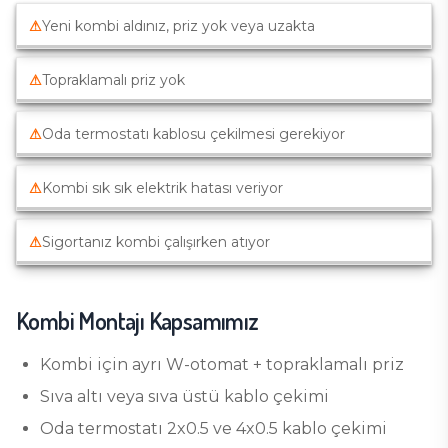
⚠
Yeni kombi aldınız, priz yok veya uzakta
⚠
Topraklamalı priz yok
⚠
Oda termostatı kablosu çekilmesi gerekiyor
⚠
Kombi sık sık elektrik hatası veriyor
⚠
Sigortanız kombi çalışırken atıyor
Kombi Montajı
Kapsamımız
Kombi için ayrı W-otomat + topraklamalı priz
Sıva altı veya sıva üstü kablo çekimi
Oda termostatı 2x0.5 ve 4x0.5 kablo çekimi