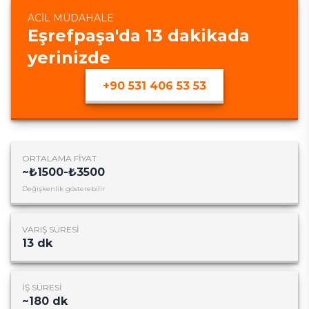
ACIL MÜDAHALE
Eşrefpaşa
'da
13
dakikada
yerinizde
+90 531 406 53 53
ORTALAMA FIYAT
~
₺1500-₺3500
Değişkenlik gösterebilir
VARIŞ SÜRESI
13
dk
İŞ SÜRESI
~
180
dk