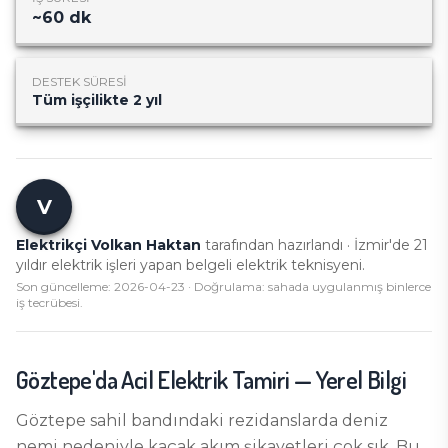
~
60
dk
DESTEK SÜRESI
Tüm işçilikte 2 yıl
V
Elektrikçi Volkan Haktan
tarafından hazırlandı · İzmir'de
21
yıldır elektrik işleri yapan belgeli elektrik teknisyeni.
Son güncelleme:
2026-04-23
· Doğrulama: sahada uygulanmış binlerce
iş tecrübesi.
Göztepe
'da
Acil Elektrik Tamiri
— Yerel Bilgi
Göztepe sahil bandındaki rezidanslarda deniz
nemi nedeniyle kaçak akım şikayetleri çok sık. Bu