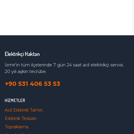
Elektrikçi Haktan
İzmir'in tüm ilçelerinde 7 gün 24 saat acil elektrikçi servisi.
20 yılı aşkın tecrübe.
+90 531 406 53 53
HIZMETLER
Acil Elektrik Tamiri
Elektrik Tesisatı
Topraklama