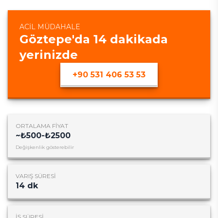
ACIL MÜDAHALE
Göztepe
'da
14
dakikada
yerinizde
+90 531 406 53 53
ORTALAMA FIYAT
~
₺500-₺2500
Değişkenlik gösterebilir
VARIŞ SÜRESI
14
dk
İŞ SÜRESI