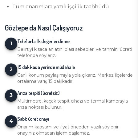
Tüm onarımlara yazılı işçilik taahhüdü
Göztepe
'da Nasıl Çalışıyoruz
Telefonla ilk değerlendirme
1
Belirtiyi kısaca anlatın; olası sebepleri ve tahmini ücreti
telefonda söyleriz.
15 dakikada yerinde müdahale
2
Canlı konum paylaşımıyla yola çıkarız. Merkez ilçelerde
ortalama varış 15 dakikadır.
Arıza tespiti (ücretsiz)
3
Multimetre, kaçak tespit cihazı ve termal kamerayla
arıza noktası bulunur.
Sabit ücret onayı
4
Onarım kapsamı ve fiyat önceden yazılı söylenir;
onayınız olmadan işlem başlamaz.