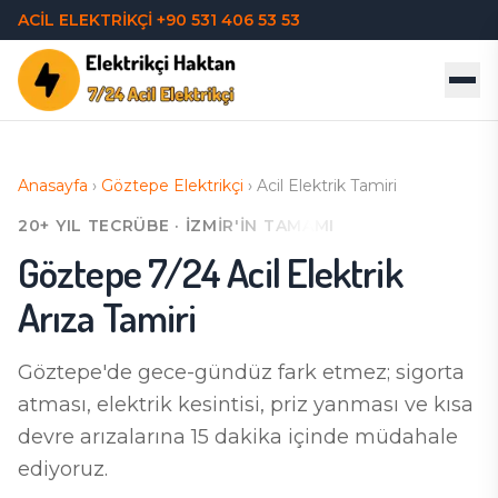
ACİL ELEKTRİKÇİ
+90 531 406 53 53
Anasayfa
›
Göztepe
Elektrikçi
›
Acil Elektrik Tamiri
20+ YIL TECRÜBE · İZMIR'IN TAMAMI
Göztepe
7/24 Acil Elektrik
Arıza Tamiri
Göztepe'de
gece-gündüz fark etmez; sigorta
atması, elektrik kesintisi, priz yanması ve kısa
devre arızalarına 15 dakika içinde müdahale
ediyoruz.