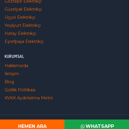
Göztepe
Elektrikçi
Güzelyalı
Elektrikçi
Üçyol
Elektrikçi
Yeşilyurt
Elektrikçi
Hatay
Elektrikçi
Eşrefpaşa
Elektrikçi
KURUMSAL
Hakkımızda
İletişim
Blog
Gizlilik Politikası
KVKK Aydınlatma Metni
©
2026
Elektrikçi Haktan
. Tüm Hakları Saklıdır.
HEMEN ARA
WHATSAPP
ACİL ELEKTRİKÇİ
+90 531 406 53 53