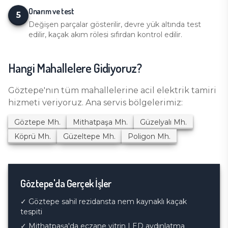
Onarım ve test
5
Değişen parçalar gösterilir, devre yük altında test
edilir, kaçak akım rölesi sıfırdan kontrol edilir.
Hangi Mahallelere Gidiyoruz?
Göztepe
'nın tüm mahallelerine
acil elektrik tamiri
hizmeti veriyoruz. Ana servis bölgelerimiz:
Göztepe
Mh.
Mithatpaşa
Mh.
Güzelyalı
Mh.
Köprü
Mh.
Güzeltepe
Mh.
Poligon
Mh.
Göztepe
'da Gerçek İşler
✓
Göztepe sahil rezidansta nem kaynaklı kaçak
tespiti
✓
Mithatpaşa'da eczane vitrin LED aydınlatma