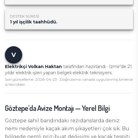
DESTEK SÜRESI
1 yıl işçilik taahhüdü.
V
Elektrikçi Volkan Haktan
tarafından hazırlandı · İzmir'de
21
yıldır elektrik işleri yapan belgeli elektrik teknisyeni.
Son güncelleme:
2026-04-23
· Doğrulama: sahada uygulanmış binlerce
iş tecrübesi.
Göztepe
'da
Avize Montajı
— Yerel Bilgi
Göztepe sahil bandındaki rezidanslarda deniz
nemi nedeniyle kaçak akım şikayetleri çok sık. Bu
bölgede nemli priz-buat değişimi ve kaçak tespiti