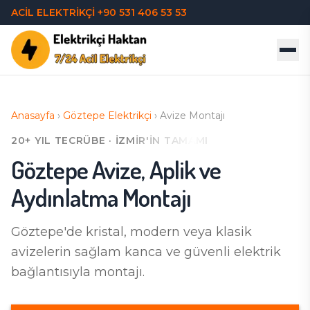
ACİL ELEKTRİKÇİ
+90 531 406 53 53
Anasayfa
›
Göztepe
Elektrikçi
›
Avize Montajı
20+ YIL TECRÜBE · İZMIR'IN TAMAMI
Göztepe
Avize, Aplik ve
Aydınlatma Montajı
Göztepe'de
kristal, modern veya klasik
avizelerin sağlam kanca ve güvenli elektrik
bağlantısıyla montajı.