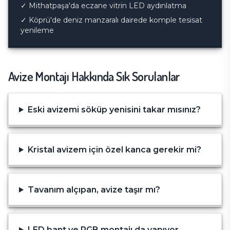
✓
Mithatpaşa'da eczane vitrin LED aydınlatma
✓
Köprü'de deniz manzaralı dairede komple tesisat
yenileme
Avize Montajı
Hakkında Sık Sorulanlar
Eski avizemi söküp yenisini takar mısınız?
Kristal avizem için özel kanca gerekir mi?
Tavanım alçıpan, avize taşır mı?
LED bant ve RGB montajı da yapıyor