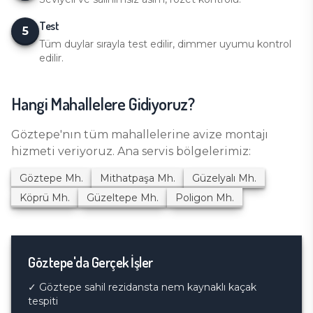
Test
5
Tüm duylar sırayla test edilir, dimmer uyumu kontrol
edilir.
Hangi Mahallelere Gidiyoruz?
Göztepe
'nın tüm mahallelerine
avize montajı
hizmeti veriyoruz. Ana servis bölgelerimiz:
Göztepe
Mh.
Mithatpaşa
Mh.
Güzelyalı
Mh.
Köprü
Mh.
Güzeltepe
Mh.
Poligon
Mh.
Göztepe
'da Gerçek İşler
✓
Göztepe sahil rezidansta nem kaynaklı kaçak
tespiti