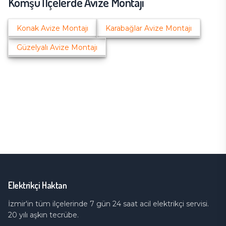
Komşu İlçelerde
Avize Montajı
Konak
Avize Montajı
Karabağlar
Avize Montajı
Güzelyalı
Avize Montajı
Elektrikçi Haktan
İzmir'in tüm ilçelerinde 7 gün 24 saat acil elektrikçi servisi.
20 yılı aşkın tecrübe.