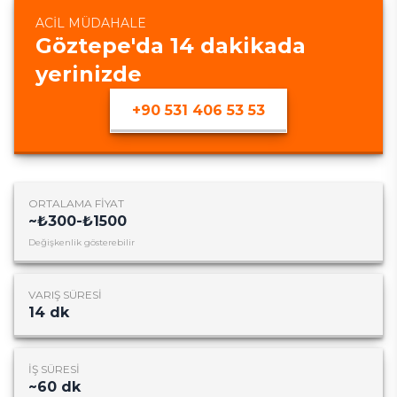
ACIL MÜDAHALE
Göztepe
'da
14
dakikada
yerinizde
+90 531 406 53 53
ORTALAMA FIYAT
~
₺300-₺1500
Değişkenlik gösterebilir
VARIŞ SÜRESI
14
dk
İŞ SÜRESI
~
60
dk