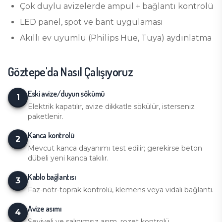
Çok duylu avizelerde ampul + bağlantı kontrolü
LED panel, spot ve bant uygulaması
Akıllı ev uyumlu (Philips Hue, Tuya) aydınlatma
Göztepe
'da Nasıl Çalışıyoruz
Eski avize/duyun sökümü
1
Elektrik kapatılır, avize dikkatle sökülür, isterseniz
paketlenir.
Kanca kontrolü
2
Mevcut kanca dayanımı test edilir; gerekirse beton
dübeli yeni kanca takılır.
Kablo bağlantısı
3
Faz-nötr-toprak kontrolü, klemens veya vidalı bağlantı.
Avize asımı
4
Seviyeli ve salınımsız asım, rozet kontrolü.