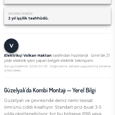
DESTEK SÜRESI
2 yıl işçilik taahhüdü.
V
Elektrikçi Volkan Haktan
tarafından hazırlandı · İzmir'de
21
yıldır elektrik işleri yapan belgeli elektrik teknisyeni.
Son güncelleme:
2026-04-23
· Doğrulama: sahada uygulanmış binlerce
iş tecrübesi.
Güzelyalı
'da
Kombi Montajı
— Yerel Bilgi
Güzelyalı ve çevresinde deniz nemi tesisat
ömrünü ciddi kısaltıyor. Standart priz-buat 3-5
yılda oksitlenebiliyor; biz bu bölgeye IP65 veya