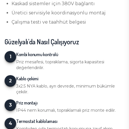
Kaskad sistemler için 380V bağlantı
Üretici servisiyle koordinasyonlu montaj
Çalışma testi ve taahhüt belgesi
Güzelyalı
'da Nasıl Çalışıyoruz
Kombi konumu kontrolü
1
Priz mesafesi, topraklama, sigorta kapasitesi
değerlendirilir.
Kablo çekimi
2
3x2.5 NYA kablo, ayrı devrede, minimum bükümle
çekilir.
Priz montajı
3
IP44 nem korumalı, topraklamalı priz monte edilir.
Termostat kablolaması
4
Kombiden oda termostatı konumuna zayıf akım