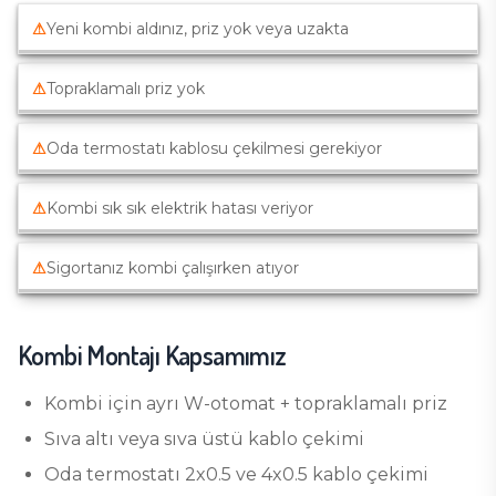
⚠
Yeni kombi aldınız, priz yok veya uzakta
⚠
Topraklamalı priz yok
⚠
Oda termostatı kablosu çekilmesi gerekiyor
⚠
Kombi sık sık elektrik hatası veriyor
⚠
Sigortanız kombi çalışırken atıyor
Kombi Montajı
Kapsamımız
Kombi için ayrı W-otomat + topraklamalı priz
Sıva altı veya sıva üstü kablo çekimi
Oda termostatı 2x0.5 ve 4x0.5 kablo çekimi