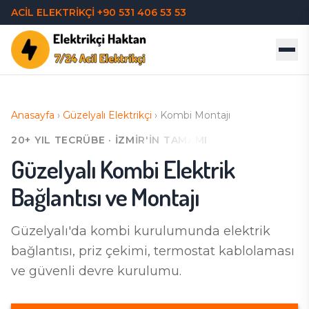
ACİL ELEKTRİKÇİ
+90 531 406 53 53
Anasayfa
›
Güzelyalı
Elektrikçi
›
Kombi Montajı
20+ YIL TECRÜBE · İZMIR'IN TAMAMI
Güzelyalı
Kombi Elektrik
Bağlantısı ve Montajı
Güzelyalı'da
kombi kurulumunda elektrik
bağlantısı, priz çekimi, termostat kablolaması
ve güvenli devre kurulumu.