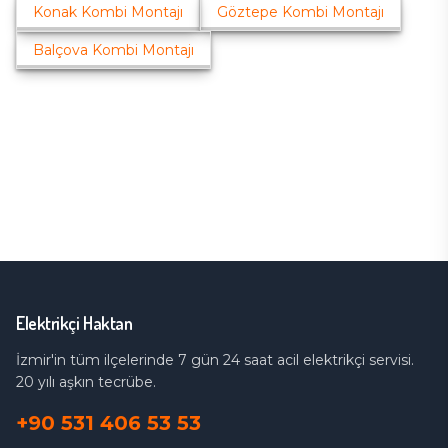
Konak
Kombi Montajı
Göztepe
Kombi Montajı
Balçova
Kombi Montajı
Elektrikçi Haktan
İzmir'in tüm ilçelerinde 7 gün 24 saat acil elektrikçi servisi.
20 yılı aşkın tecrübe.
+90 531 406 53 53