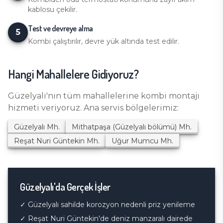
kablosu çekilir.
Test ve devreye alma
5
Kombi çalıştırılır, devre yük altında test edilir.
Hangi Mahallelere Gidiyoruz?
Güzelyalı
'nın tüm mahallelerine
kombi montajı
hizmeti veriyoruz. Ana servis bölgelerimiz:
Güzelyalı
Mh.
Mithatpaşa (Güzelyalı bölümü)
Mh.
Reşat Nuri Güntekin
Mh.
Uğur Mumcu
Mh.
Güzelyalı
'da Gerçek İşler
✓
Güzelyalı sahilde korozyon nedenli priz yenileme
✓
Reşat Nuri Güntekin'de deniz manzaralı dairede