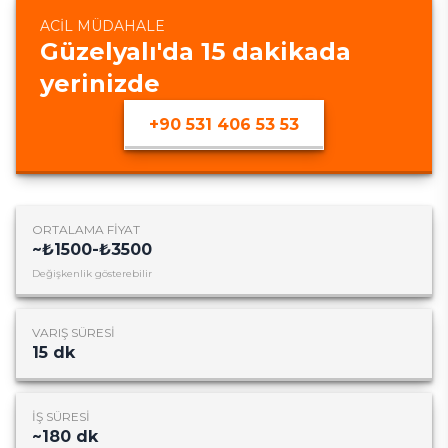
ACIL MÜDAHALE
Güzelyalı
'da
15
dakikada
yerinizde
+90 531 406 53 53
ORTALAMA FIYAT
~
₺1500-₺3500
Değişkenlik gösterebilir
VARIŞ SÜRESI
15
dk
İŞ SÜRESI
~
180
dk