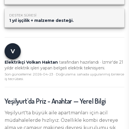
DESTEK SÜRESI
1 yıl işçilik + malzeme desteği.
V
Elektrikçi Volkan Haktan
tarafından hazırlandı · İzmir'de
21
yıldır elektrik işleri yapan belgeli elektrik teknisyeni.
Son güncelleme:
2026-04-23
· Doğrulama: sahada uygulanmış binlerce
iş tecrübesi.
Yeşilyurt
'da
Priz - Anahtar
— Yerel Bilgi
Yeşilyurt'ta büyük aile apartmanları için acil
müdahalelerde hızlıyız. Özellikle kombi devreye
alma ve çamaşır makinesi devresi kurulumu sık