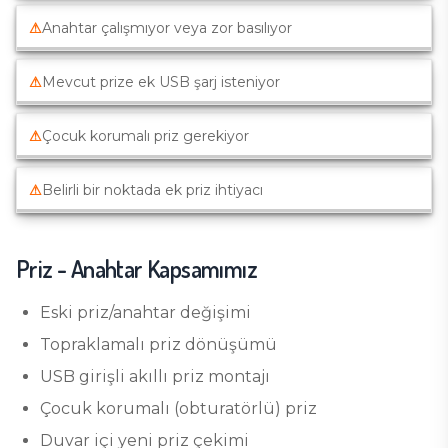
⚠
Anahtar çalışmıyor veya zor basılıyor
⚠
Mevcut prize ek USB şarj isteniyor
⚠
Çocuk korumalı priz gerekiyor
⚠
Belirli bir noktada ek priz ihtiyacı
Priz - Anahtar
Kapsamımız
Eski priz/anahtar değişimi
Topraklamalı priz dönüşümü
USB girişli akıllı priz montajı
Çocuk korumalı (obturatörlü) priz
Duvar içi yeni priz çekimi