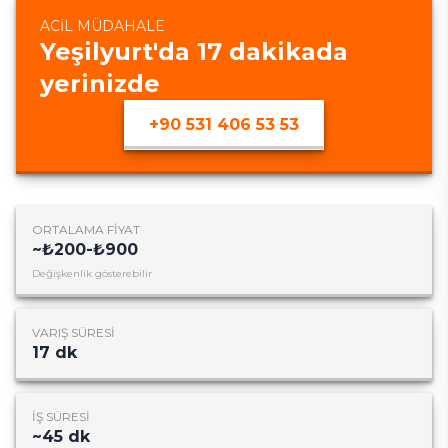
ACIL MÜDAHALE
Yeşilyurt
'da
17
dakikada
yerinizde
+90 531 406 53 53
ORTALAMA FIYAT
~
₺200-₺900
Değişkenlik gösterebilir
VARIŞ SÜRESI
17
dk
İŞ SÜRESI
~
45
dk