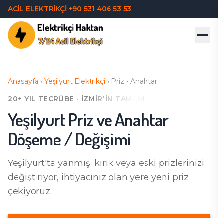
ACİL ELEKTRİKÇİ
+90 531 406 53 53
Anasayfa
›
Yeşilyurt
Elektrikçi
›
Priz - Anahtar
20+ YIL TECRÜBE · İZMIR'IN TAMAMI
Yeşilyurt
Priz ve Anahtar
Döşeme / Değişimi
Yeşilyurt'ta
yanmış, kırık veya eski prizlerinizi
değiştiriyor, ihtiyacınız olan yere yeni priz
çekiyoruz.