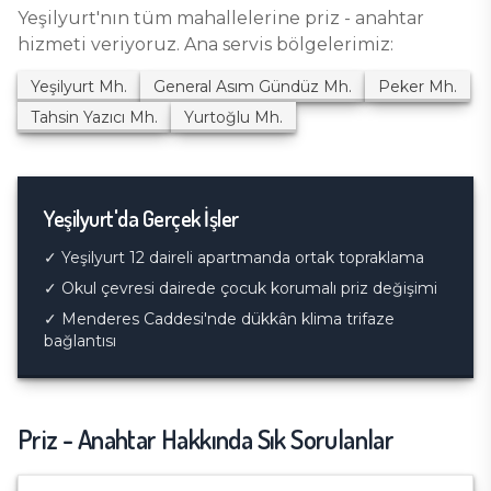
Yeşilyurt
'nın tüm mahallelerine
priz - anahtar
hizmeti veriyoruz. Ana servis bölgelerimiz:
Yeşilyurt
Mh.
General Asım Gündüz
Mh.
Peker
Mh.
Tahsin Yazıcı
Mh.
Yurtoğlu
Mh.
Yeşilyurt
'da Gerçek İşler
✓
Yeşilyurt 12 daireli apartmanda ortak topraklama
✓
Okul çevresi dairede çocuk korumalı priz değişimi
✓
Menderes Caddesi'nde dükkân klima trifaze
bağlantısı
Priz - Anahtar
Hakkında Sık Sorulanlar