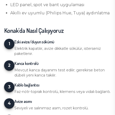
LED panel, spot ve bant uygulaması
Akıllı ev uyumlu (Philips Hue, Tuya) aydınlatma
Konak
'da Nasıl Çalışıyoruz
Eski avize/duyun sökümü
1
Elektrik kapatılır, avize dikkatle sökülür, isterseniz
paketlenir.
Kanca kontrolü
2
Mevcut kanca dayanımı test edilir; gerekirse beton
dübeli yeni kanca takılır.
Kablo bağlantısı
3
Faz-nötr-toprak kontrolü, klemens veya vidalı bağlantı.
Avize asımı
4
Seviyeli ve salınımsız asım, rozet kontrolü.