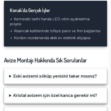
Konak
'da Gerçek İşler
✓
Kemeraltı tarihi handa LED vitrin aydınlatma
projesi
✓
Alsancak kafelerinde trifaze pano ve fırın bağlantısı
✓
Kordon rezidansında akıllı ev elektrik altyapısı
Avize Montajı
Hakkında Sık Sorulanlar
Eski avizemi söküp yenisini takar mısınız?
Kristal avizem için özel kanca gerekir mi?