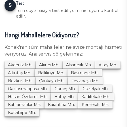
Test
5
Tüm duylar sırayla test edilir, dimmer uyumu kontrol
edilir.
Hangi Mahallelere Gidiyoruz?
Konak
'nın tüm mahallelerine
avize montajı
hizmeti
veriyoruz. Ana servis bölgelerimiz:
Akdeniz
Mh.
Akıncı
Mh.
Alsancak
Mh.
Altay
Mh.
Altıntaş
Mh.
Ballıkuyu
Mh.
Basmane
Mh.
Bozkurt
Mh.
Çankaya
Mh.
Fevzipaşa
Mh.
Gaziosmanpaşa
Mh.
Güneş
Mh.
Güzelyalı
Mh.
Hasan Özdemir
Mh.
Hatay
Mh.
Kadifekale
Mh.
Kahramanlar
Mh.
Karantina
Mh.
Kemeraltı
Mh.
Kocatepe
Mh.