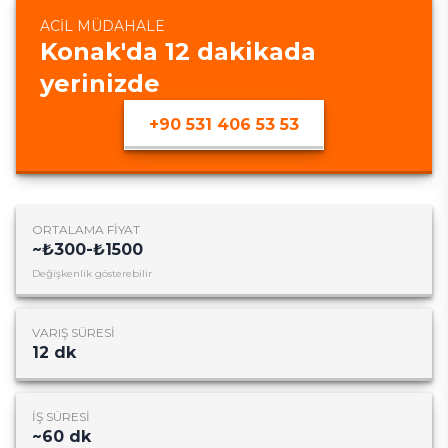
ACIL MÜDAHALE
Konak
'da
12
dakikada
yerinizde
+90 531 406 53 53
ORTALAMA FIYAT
~
₺300-₺1500
Değişkenlik gösterebilir
VARIŞ SÜRESI
12
dk
İŞ SÜRESI
~
60
dk