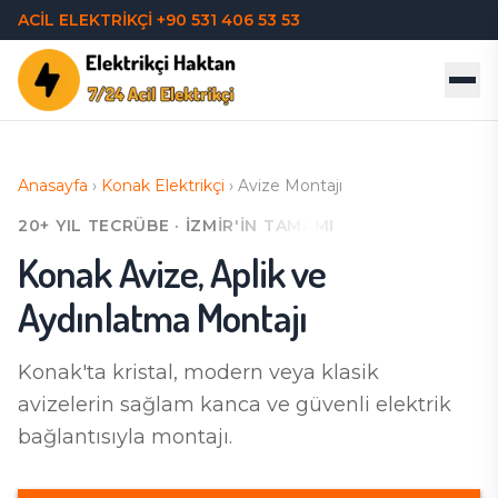
ACİL ELEKTRİKÇİ
+90 531 406 53 53
Anasayfa
›
Konak
Elektrikçi
›
Avize Montajı
20+ YIL TECRÜBE · İZMIR'IN TAMAMI
Konak
Avize, Aplik ve
Aydınlatma Montajı
Konak'ta
kristal, modern veya klasik
avizelerin sağlam kanca ve güvenli elektrik
bağlantısıyla montajı.