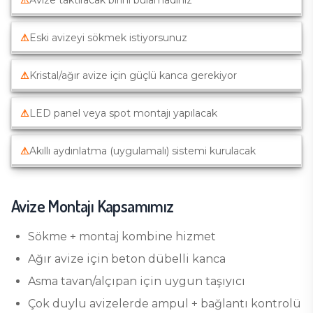
⚠
Avize taktıracak birini bulamadınız
⚠
Eski avizeyi sökmek istiyorsunuz
⚠
Kristal/ağır avize için güçlü kanca gerekiyor
⚠
LED panel veya spot montajı yapılacak
⚠
Akıllı aydınlatma (uygulamalı) sistemi kurulacak
Avize Montajı
Kapsamımız
Sökme + montaj kombine hizmet
Ağır avize için beton dübelli kanca
Asma tavan/alçıpan için uygun taşıyıcı
Çok duylu avizelerde ampul + bağlantı kontrolü