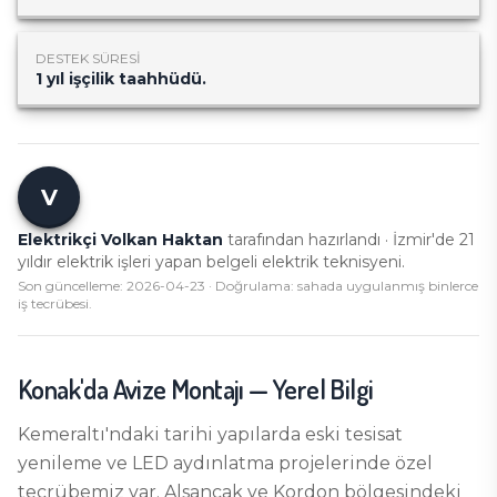
DESTEK SÜRESI
1 yıl işçilik taahhüdü.
V
Elektrikçi Volkan Haktan
tarafından hazırlandı · İzmir'de
21
yıldır elektrik işleri yapan belgeli elektrik teknisyeni.
Son güncelleme:
2026-04-23
· Doğrulama: sahada uygulanmış binlerce
iş tecrübesi.
Konak
'da
Avize Montajı
— Yerel Bilgi
Kemeraltı'ndaki tarihi yapılarda eski tesisat
yenileme ve LED aydınlatma projelerinde özel
tecrübemiz var. Alsancak ve Kordon bölgesindeki