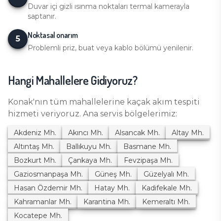
Duvar içi gizli ısınma noktaları termal kamerayla
saptanır.
Noktasal onarım
5
Problemli priz, buat veya kablo bölümü yenilenir.
Hangi Mahallelere Gidiyoruz?
Konak
'nın tüm mahallelerine
kaçak akım tespiti
hizmeti veriyoruz. Ana servis bölgelerimiz:
Akdeniz
Mh.
Akıncı
Mh.
Alsancak
Mh.
Altay
Mh.
Altıntaş
Mh.
Ballıkuyu
Mh.
Basmane
Mh.
Bozkurt
Mh.
Çankaya
Mh.
Fevzipaşa
Mh.
Gaziosmanpaşa
Mh.
Güneş
Mh.
Güzelyalı
Mh.
Hasan Özdemir
Mh.
Hatay
Mh.
Kadifekale
Mh.
Kahramanlar
Mh.
Karantina
Mh.
Kemeraltı
Mh.
Kocatepe
Mh.