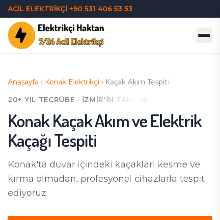
ACİL ELEKTRİKÇİ
+90 531 406 53 53
Anasayfa
›
Konak
Elektrikçi
›
Kaçak Akım Tespiti
20+ YIL TECRÜBE · İZMIR'IN TAMAMI
Konak
Kaçak Akım ve Elektrik
Kaçağı Tespiti
Konak'ta
duvar içindeki kaçakları kesme ve
kırma olmadan, profesyonel cihazlarla tespit
ediyoruz.