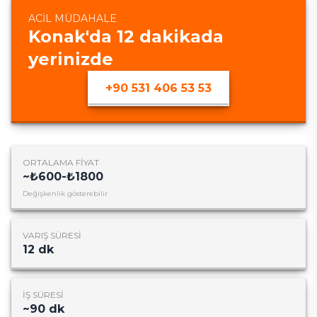
ACIL MÜDAHALE
Konak
'da
12
dakikada
yerinizde
+90 531 406 53 53
ORTALAMA FIYAT
~
₺600-₺1800
Değişkenlik gösterebilir
VARIŞ SÜRESI
12
dk
İŞ SÜRESI
~
90
dk