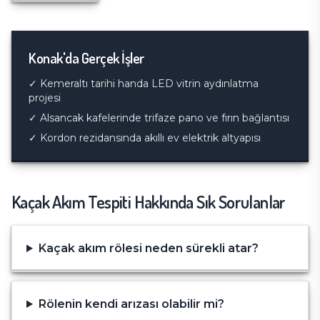
Konak
'da Gerçek İşler
✓
Kemeraltı tarihi handa LED vitrin aydınlatma
projesi
✓
Alsancak kafelerinde trifaze pano ve fırın bağlantısı
✓
Kordon rezidansında akıllı ev elektrik altyapısı
Kaçak Akım Tespiti
Hakkında Sık Sorulanlar
Kaçak akım rölesi neden sürekli atar?
Rölenin kendi arızası olabilir mi?