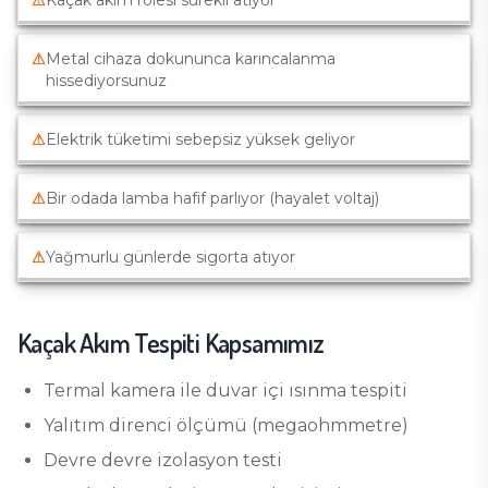
⚠
Kaçak akım rölesi sürekli atıyor
⚠
Metal cihaza dokununca karıncalanma
hissediyorsunuz
⚠
Elektrik tüketimi sebepsiz yüksek geliyor
⚠
Bir odada lamba hafif parlıyor (hayalet voltaj)
⚠
Yağmurlu günlerde sigorta atıyor
Kaçak Akım Tespiti
Kapsamımız
Termal kamera ile duvar içi ısınma tespiti
Yalıtım direnci ölçümü (megaohmmetre)
Devre devre izolasyon testi