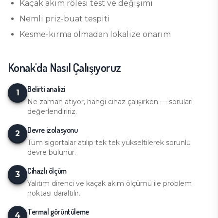
Kaçak akım rölesi test ve değişimi
Nemli priz-buat tespiti
Kesme-kırma olmadan lokalize onarım
Konak
'da Nasıl Çalışıyoruz
Belirti analizi
1
Ne zaman atıyor, hangi cihaz çalışırken — soruları
değerlendiririz.
Devre izolasyonu
2
Tüm sigortalar atılıp tek tek yükseltilerek sorunlu
devre bulunur.
Cihazlı ölçüm
3
Yalıtım direnci ve kaçak akım ölçümü ile problem
noktası daraltılır.
Termal görüntüleme
4