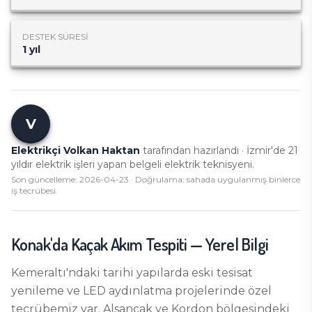
DESTEK SÜRESI
1 yıl
V
Elektrikçi Volkan Haktan
tarafından hazırlandı · İzmir'de
21
yıldır elektrik işleri yapan belgeli elektrik teknisyeni.
Son güncelleme:
2026-04-23
· Doğrulama: sahada uygulanmış binlerce
iş tecrübesi.
Konak
'da
Kaçak Akım Tespiti
— Yerel Bilgi
Kemeraltı'ndaki tarihi yapılarda eski tesisat
yenileme ve LED aydınlatma projelerinde özel
tecrübemiz var. Alsancak ve Kordon bölgesindeki